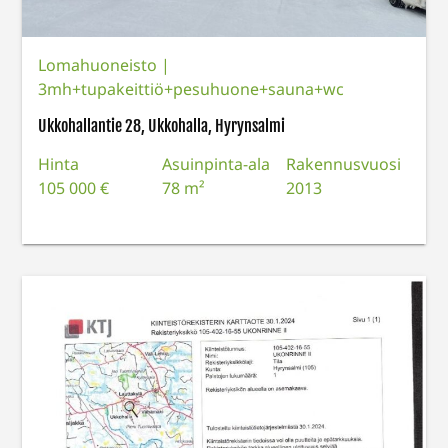
Lomahuoneisto
|
3mh+tupakeittiö+pesuhuone+sauna+wc
Ukkohallantie 28, Ukkohalla, Hyrynsalmi
Hinta
Asuinpinta-ala
Rakennusvuosi
105 000 €
78 m²
2013