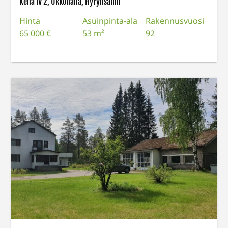
Kehä IV 2, Ukkohalla, Hyrynsalmi
Hinta
Asuinpinta-ala
Rakennusvuosi
65 000 €
53 m²
92