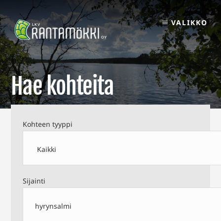
Skip
to
VALIKKO
content
Hae kohteita
Kohteen tyyppi
Sijainti