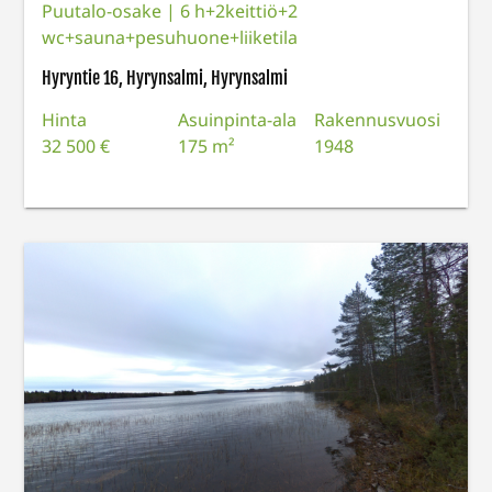
Puutalo-osake
|
6 h+2keittiö+2
wc+sauna+pesuhuone+liiketila
Hyryntie 16, Hyrynsalmi, Hyrynsalmi
Hinta
Asuinpinta-ala
Rakennusvuosi
32 500 €
175 m²
1948