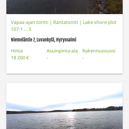
Vapaa-ajan tontti
|
Rantatontti | Lake shore plot
107-1 ... 3
Niemeläntie 7, Luvankylä, Hyrynsalmi
Hinta
Asuinpinta-ala
Rakennusvuosi
18 200 €
-
-