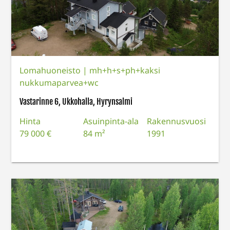
Lomahuoneisto
|
mh+h+s+ph+kaksi
nukkumaparvea+wc
Vastarinne 6, Ukkohalla, Hyrynsalmi
Hinta
Asuinpinta-ala
Rakennusvuosi
79 000 €
84 m²
1991