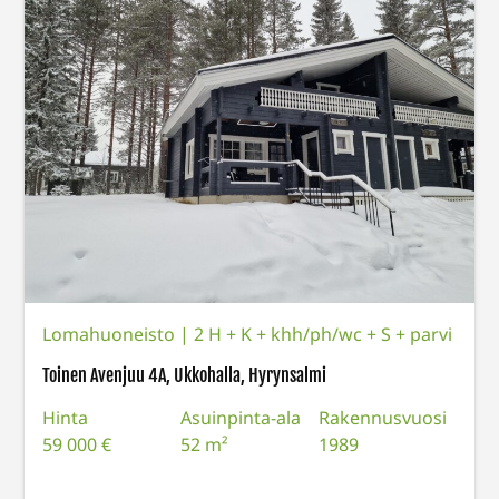
Lomahuoneisto
|
2 H + K + khh/ph/wc + S + parvi
Toinen Avenjuu 4A, Ukkohalla, Hyrynsalmi
Hinta
Asuinpinta-ala
Rakennusvuosi
59 000 €
52 m²
1989