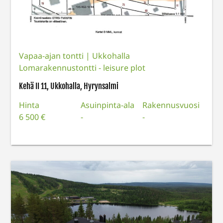
Vapaa-ajan tontti
|
Ukkohalla
Lomarakennustontti - leisure plot
Kehä II 11, Ukkohalla, Hyrynsalmi
Hinta
Asuinpinta-ala
Rakennusvuosi
6 500 €
-
-