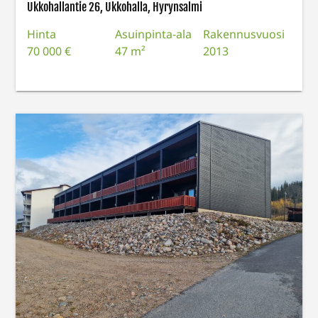
Ukkohallantie 26, Ukkohalla, Hyrynsalmi
Hinta
Asuinpinta-ala
Rakennusvuosi
70 000 €
47 m²
2013