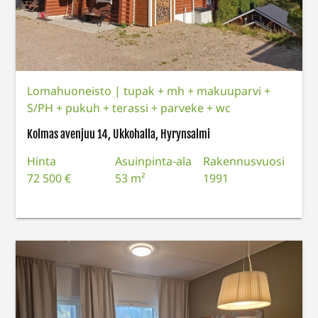
Lomahuoneisto
|
tupak + mh + makuuparvi +
S/PH + pukuh + terassi + parveke + wc
Kolmas avenjuu 14, Ukkohalla, Hyrynsalmi
Hinta
Asuinpinta-ala
Rakennusvuosi
72 500 €
53 m²
1991