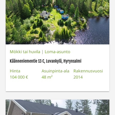
Mökki tai huvila
|
Loma-asunto
Käänneniementie 13 C, Luvankylä, Hyrynsalmi
Hinta
Asuinpinta-ala
Rakennusvuosi
104 000 €
48 m²
2014