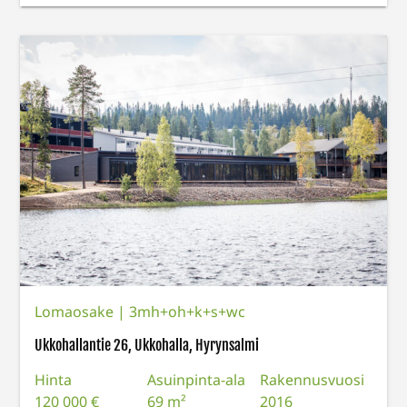
Lomaosake
|
3mh+oh+k+s+wc
Ukkohallantie 26, Ukkohalla, Hyrynsalmi
Hinta
Asuinpinta-ala
Rakennusvuosi
120 000 €
69 m²
2016