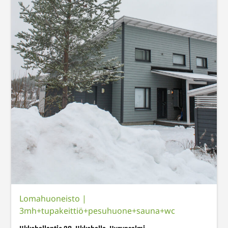
Lomahuoneisto
|
3mh+tupakeittiö+pesuhuone+sauna+wc