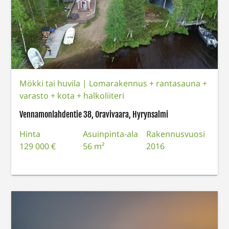
Mökki tai huvila
|
Lomarakennus + rantasauna +
varasto + kota + halkoliiteri
Vennamonlahdentie 38, Oravivaara, Hyrynsalmi
Hinta
Asuinpinta-ala
Rakennusvuosi
129 000 €
56 m²
2016