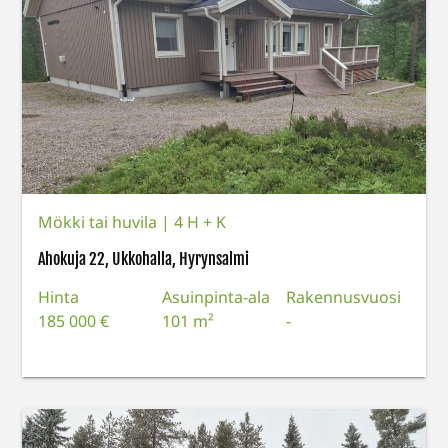
Mökki tai huvila
|
4 H + K
Ahokuja 22, Ukkohalla, Hyrynsalmi
Hinta
Asuinpinta-ala
Rakennusvuosi
185 000 €
101 m²
-