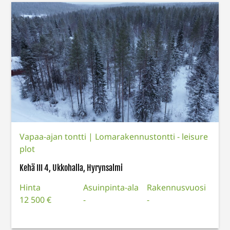
Vapaa-ajan tontti
|
Lomarakennustontti - leisure
plot
Kehä III 4, Ukkohalla, Hyrynsalmi
Hinta
Asuinpinta-ala
Rakennusvuosi
12 500 €
-
-