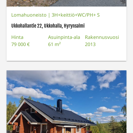
Lomahuoneisto
|
3H+keittiö+WC/PH+ S
Ukkohallantie 22, Ukkohalla, Hyrynsalmi
Hinta
Asuinpinta-ala
Rakennusvuosi
79 000 €
61 m²
2013