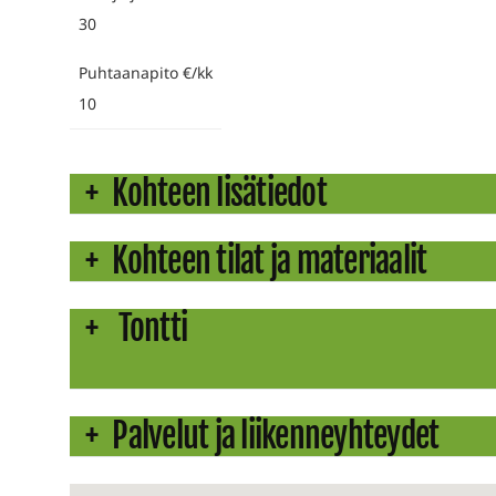
30
Puhtaanapito €/kk
10
Kohteen lisätiedot
Kohteen tilat ja materiaalit
Tontti
Palvelut ja liikenneyhteydet