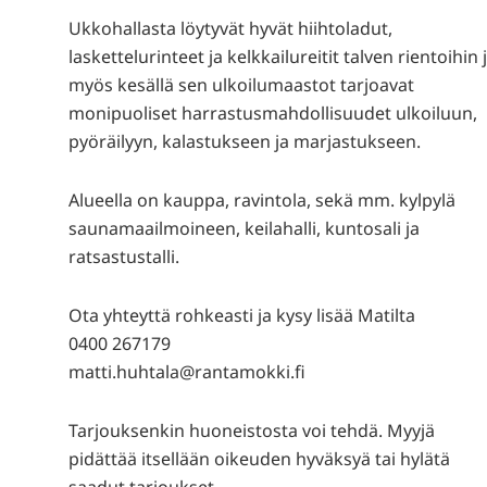
Ukkohallasta löytyvät hyvät hiihtoladut,
laskettelurinteet ja kelkkailureitit talven rientoihin 
myös kesällä sen ulkoilumaastot tarjoavat
monipuoliset harrastusmahdollisuudet ulkoiluun,
pyöräilyyn, kalastukseen ja marjastukseen.
Alueella on kauppa, ravintola, sekä mm. kylpylä
saunamaailmoineen, keilahalli, kuntosali ja
ratsastustalli.
Ota yhteyttä rohkeasti ja kysy lisää Matilta
0400 267179
matti.huhtala@rantamokki.fi
Tarjouksenkin huoneistosta voi tehdä. Myyjä
pidättää itsellään oikeuden hyväksyä tai hylätä
saadut tarjoukset.