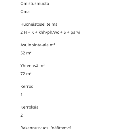
Omistusmuoto
Oma
Huoneistoselitelmä
2 H + K + khh/ph/wc + S + parvi
Asuinpinta-ala m²
52 m²
Yhteensä m²
72 m²
Kerros
1
Kerroksia
2
Rakennusvuosi (päättynyt)