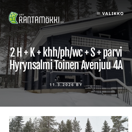
Skip
to
VALIKKO
content
2 H + K + khh/ph/wc + S + parvi
Hyrynsalmi Toinen Avenjuu 4A
11.3.2026
BY