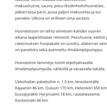
makuuhuone, sauna, pesu-/kodinhoitohuone/wc,
yläkerrassa parvi, jossa paljon makuutilaa ja iso
parveke. Ulkona on erillinen oma varasto.
Huoneistoon on tehty viimeisen kahden vuoren
aikana laajamittaiset remontit. Pesuhuone, keittiö 
rakennuksen huopakate on uusittu, alakerran sein
on paneloitu sekä asennettu ilmalämpöpumppu.
Huoneiston lämmitys toimii etäohjattavalla
ilmalämpöpumpulla, sähköllä ja varaavalla takalla.
Ukkohallan palveluihin n. 1.5 km, lentokentälle
Kajaaniin 86 km, Ouluun 170 km, Helsinkiin 650 km
bussipysäkki Hyrynsalmi 18 km, rautatieasema
Kontiomäki 66 km.