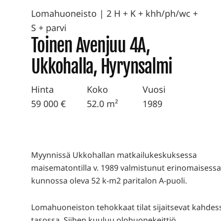
Lomahuoneisto
|
2 H + K + khh/ph/wc +
S + parvi
Toinen Avenjuu 4A,
Ukkohalla, Hyrynsalmi
Hinta
Koko
Vuosi
59 000 €
52.0 m²
1989
Myynnissä Ukkohallan matkailukeskuksessa
maisematontilla v. 1989 valmistunut erinomaisess
kunnossa oleva 52 k-m2 paritalon A-puoli.
Lomahuoneiston tehokkaat tilat sijaitsevat kahdes
tasossa. Siihen kuuluu olohuonekeittiö,