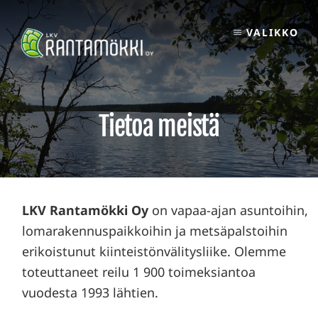
Skip
to
VALIKKO
content
Tietoa meistä
LKV Rantamökki Oy
on vapaa-ajan asuntoihin,
lomarakennuspaikkoihin ja metsäpalstoihin
erikoistunut kiinteistönvälitysliike. Olemme
toteuttaneet reilu 1 900 toimeksiantoa
vuodesta 1993 lähtien.