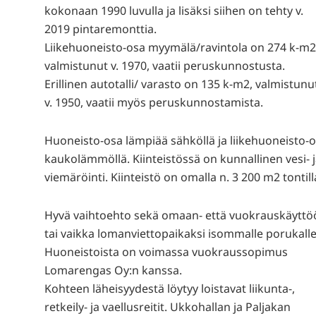
kokonaan 1990 luvulla ja lisäksi siihen on tehty v.
2019 pintaremonttia.
Liikehuoneisto-osa myymälä/ravintola on 274 k-m2
valmistunut v. 1970, vaatii peruskunnostusta.
Erillinen autotalli/ varasto on 135 k-m2, valmistunu
v. 1950, vaatii myös peruskunnostamista.
Huoneisto-osa lämpiää sähköllä ja liikehuoneisto-
kaukolämmöllä. Kiinteistössä on kunnallinen vesi- 
viemäröinti. Kiinteistö on omalla n. 3 200 m2 tontill
Hyvä vaihtoehto sekä omaan- että vuokrauskäyttö
tai vaikka lomanviettopaikaksi isommalle porukalle
Huoneistoista on voimassa vuokraussopimus
Lomarengas Oy:n kanssa.
Kohteen läheisyydestä löytyy loistavat liikunta-,
retkeily- ja vaellusreitit. Ukkohallan ja Paljakan