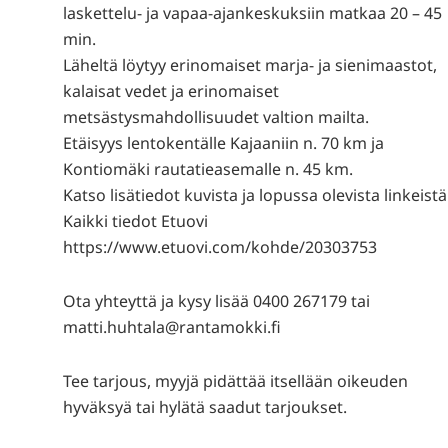
laskettelu- ja vapaa-ajankeskuksiin matkaa 20 – 45
min.
Läheltä löytyy erinomaiset marja- ja sienimaastot,
kalaisat vedet ja erinomaiset
metsästysmahdollisuudet valtion mailta.
Etäisyys lentokentälle Kajaaniin n. 70 km ja
Kontiomäki rautatieasemalle n. 45 km.
Katso lisätiedot kuvista ja lopussa olevista linkeistä
Kaikki tiedot Etuovi
https://www.etuovi.com/kohde/20303753
Ota yhteyttä ja kysy lisää 0400 267179 tai
matti.huhtala@rantamokki.fi
Tee tarjous, myyjä pidättää itsellään oikeuden
hyväksyä tai hylätä saadut tarjoukset.