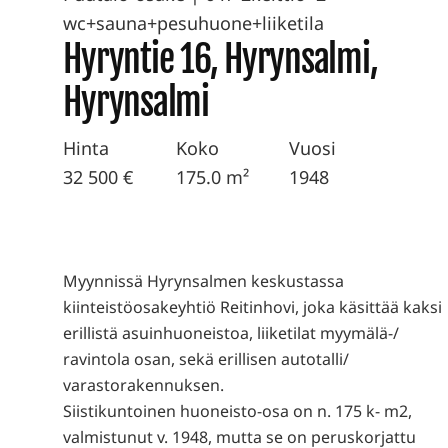
wc+sauna+pesuhuone+liiketila
Hyryntie 16, Hyrynsalmi,
Hyrynsalmi
Hinta
Koko
Vuosi
32 500 €
175.0 m²
1948
Myynnissä Hyrynsalmen keskustassa
kiinteistöosakeyhtiö Reitinhovi, joka käsittää kaksi
erillistä asuinhuoneistoa, liiketilat myymälä-/
ravintola osan, sekä erillisen autotalli/
varastorakennuksen.
Siistikuntoinen huoneisto-osa on n. 175 k- m2,
valmistunut v. 1948, mutta se on peruskorjattu