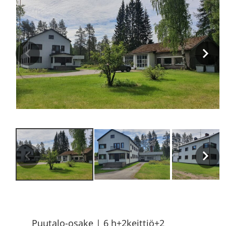
Puutalo-osake
|
6 h+2keittiö+2