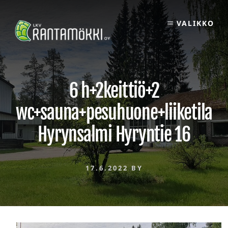
Skip
to
VALIKKO
content
6 h+2keittiö+2
wc+sauna+pesuhuone+liiketila
Hyrynsalmi Hyryntie 16
17.6.2022
BY