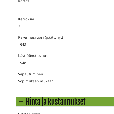
Kerros
1
Kerroksia
3
Rakennusvuosi (päättynyt)
1948
Käyttöönottovuosi
1948
Vapautuminen
Sopimuksen mukaan
Hinta ja kustannukset