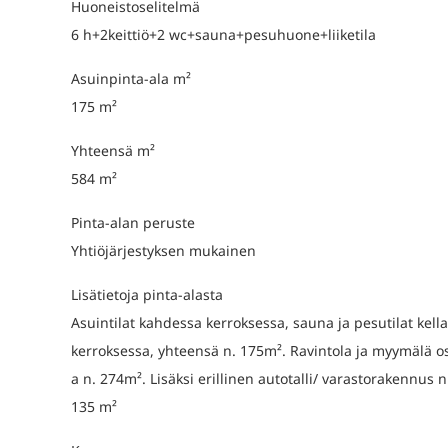
Huoneistoselitelmä
6 h+2keittiö+2 wc+sauna+pesuhuone+liiketila
Asuinpinta-ala m²
175 m²
Yhteensä m²
584 m²
Pinta-alan peruste
Yhtiöjärjestyksen mukainen
Lisätietoja pinta-alasta
Asuintilat kahdessa kerroksessa, sauna ja pesutilat kella
kerroksessa, yhteensä n. 175m². Ravintola ja myymälä o
a n. 274m². Lisäksi erillinen autotalli/ varastorakennus n
135 m²