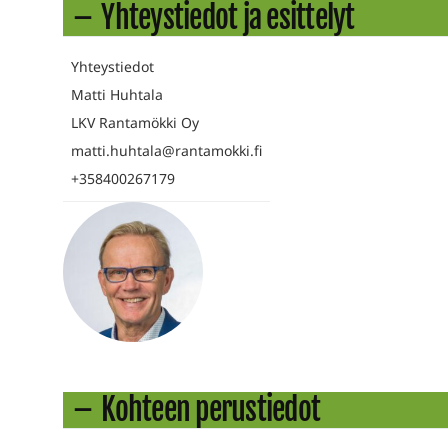
Yhteystiedot ja esittelyt
Yhteystiedot
Matti Huhtala
LKV Rantamökki Oy
matti.huhtala@rantamokki.fi
+358400267179
Kohteen perustiedot