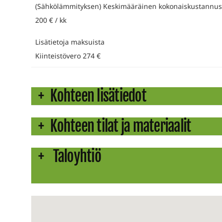
(Sähkölämmityksen) Keskimääräinen kokonaiskustannu
200 € / kk
Lisätietoja maksuista
Kiinteistövero 274 €
Kohteen lisätiedot
Kohteen tilat ja materiaalit
Taloyhtiö