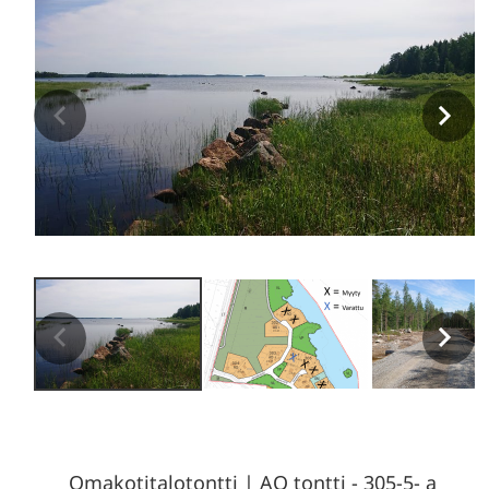
Omakotitalotontti
|
AO tontti - 305-5- a