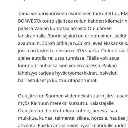
Tämä ympärivuotiseen asumiseen tarkoitettu UP
BONVESTA tontti sijaitsee reilun kahden kilometrin
päässä Vaalan kuntataajamasta Oulujärven
länsirannalla. Tontin sijainti on erinomainen, sieltä
avautuu n. 30 km pitkä ja n.23 km leveä Niskanselk
jossa on laskettu olevan n. 315 saarta. Ouluun tääl
ajelee autolla reilussa tunnissa. Täällä voit asua
luonnon rauhassa ison veden ääressä. Paikan
läheisyys tarjoaa hyvät työmarkkinat, palvelut,
harrastukset ja kulttuuritapahtumat.
Oulujärvi on Suomen viidenneksi suurin järvi, usei
myös Kainuun mereksi kutsuttu. Kalastajalle
Oulujärvi on houkutteleva kohde, järvestä saa
muikkua, kuhaa, taimenta, siikaa, norssia, haukea 
ahventa. Paikka antaa myös hyvät mahdollisuudet