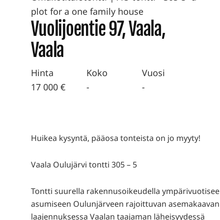
plot for a one family house
Vuolijoentie 97, Vaala,
Vaala
Hinta
Koko
Vuosi
17 000 €
-
-
Huikea kysyntä, pääosa tonteista on jo myyty!
Vaala Oulujärvi tontti 305 – 5
Tontti suurella rakennusoikeudella ympärivuotise
asumiseen Oulunjärveen rajoittuvan asemakaavan
laajennuksessa Vaalan taajaman läheisyydessä