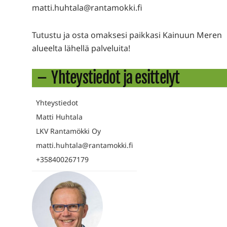
matti.huhtala@rantamokki.fi
Tutustu ja osta omaksesi paikkasi Kainuun Meren
alueelta lähellä palveluita!
Yhteystiedot ja esittelyt
Yhteystiedot
Matti Huhtala
LKV Rantamökki Oy
matti.huhtala@rantamokki.fi
+358400267179