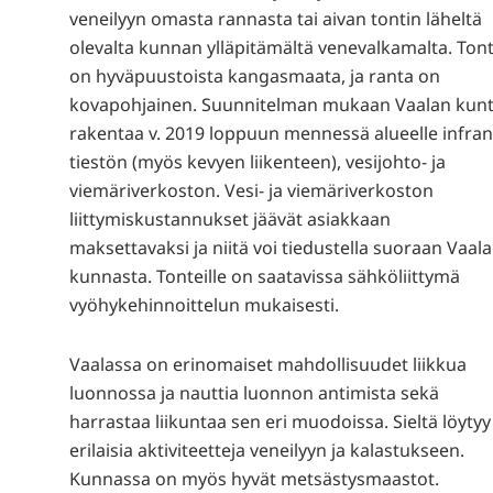
veneilyyn omasta rannasta tai aivan tontin läheltä
olevalta kunnan ylläpitämältä venevalkamalta. Tont
on hyväpuustoista kangasmaata, ja ranta on
kovapohjainen. Suunnitelman mukaan Vaalan kun
rakentaa v. 2019 loppuun mennessä alueelle infran
tiestön (myös kevyen liikenteen), vesijohto- ja
viemäriverkoston. Vesi- ja viemäriverkoston
liittymiskustannukset jäävät asiakkaan
maksettavaksi ja niitä voi tiedustella suoraan Vaal
kunnasta. Tonteille on saatavissa sähköliittymä
vyöhykehinnoittelun mukaisesti.
Vaalassa on erinomaiset mahdollisuudet liikkua
luonnossa ja nauttia luonnon antimista sekä
harrastaa liikuntaa sen eri muodoissa. Sieltä löytyy
erilaisia aktiviteetteja veneilyyn ja kalastukseen.
Kunnassa on myös hyvät metsästysmaastot.