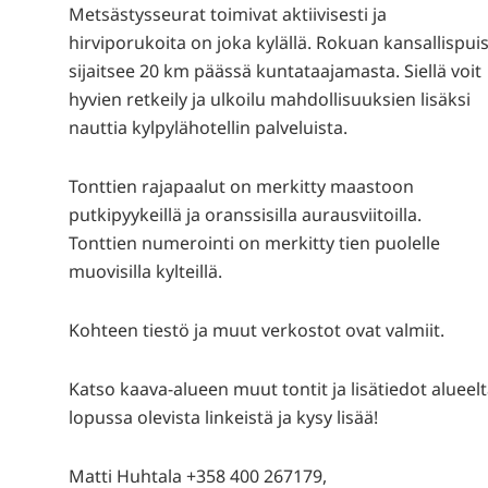
Metsästysseurat toimivat aktiivisesti ja
hirviporukoita on joka kylällä. Rokuan kansallispui
sijaitsee 20 km päässä kuntataajamasta. Siellä voit
hyvien retkeily ja ulkoilu mahdollisuuksien lisäksi
nauttia kylpylähotellin palveluista.
Tonttien rajapaalut on merkitty maastoon
putkipyykeillä ja oranssisilla aurausviitoilla.
Tonttien numerointi on merkitty tien puolelle
muovisilla kylteillä.
Kohteen tiestö ja muut verkostot ovat valmiit.
Katso kaava-alueen muut tontit ja lisätiedot alueel
lopussa olevista linkeistä ja kysy lisää!
Matti Huhtala +358 400 267179,