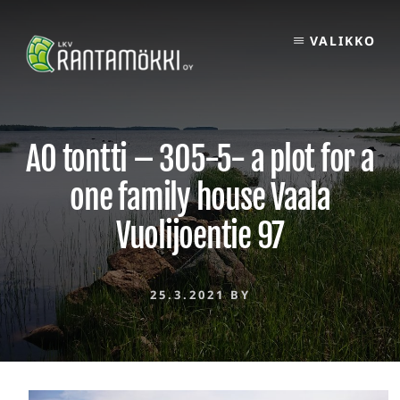
Skip
to
VALIKKO
content
AO tontti – 305-5- a plot for a
one family house Vaala
Vuolijoentie 97
25.3.2021
BY