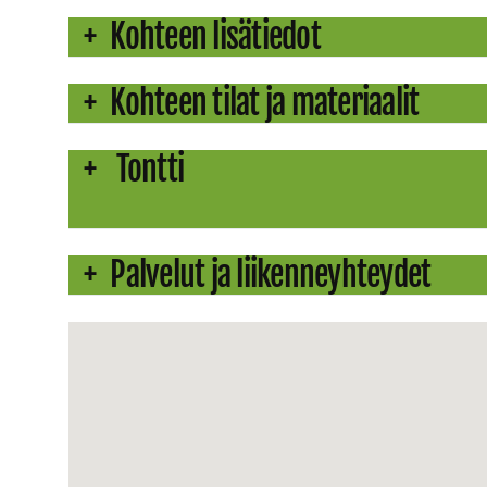
Kohteen lisätiedot
Kohteen tilat ja materiaalit
Tontti
Palvelut ja liikenneyhteydet