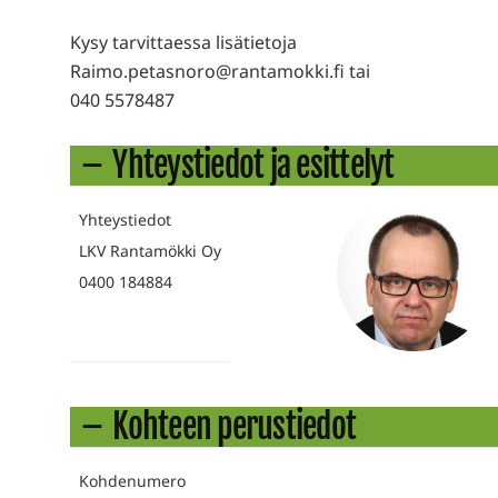
Kysy tarvittaessa lisätietoja
Raimo.petasnoro@rantamokki.fi tai
040 5578487
Yhteystiedot ja esittelyt
Yhteystiedot
LKV Rantamökki Oy
0400 184884
Kohteen perustiedot
Kohdenumero