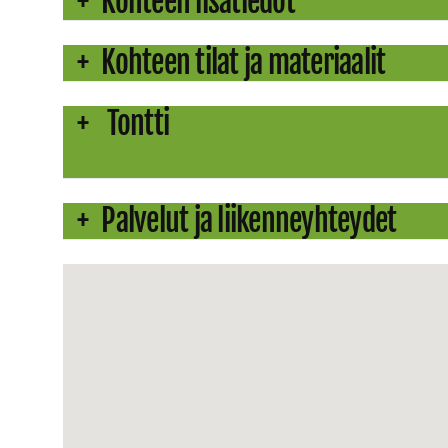
Kohteen lisätiedot
Kohteen tilat ja materiaalit
Tontti
Palvelut ja liikenneyhteydet