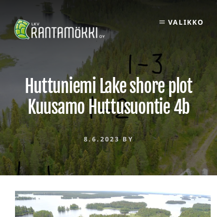
Skip
to
VALIKKO
content
Huttuniemi Lake shore plot
Kuusamo Huttusuontie 4b
8.6.2023
BY