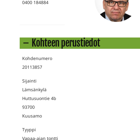
0400 184884
Kohteen perustiedot
Kohdenumero
20113857
Sijainti
Lämsänkylä
Huttusuontie 4b
93700
Kuusamo
Tyyppi
Vapaa-ajan tontti