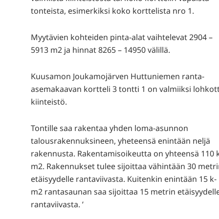
tonteista, esimerkiksi koko korttelista nro 1.
Myytävien kohteiden pinta-alat vaihtelevat 2904 –
5913 m2 ja hinnat 8265 – 14950 välillä.
Kuusamon Joukamojärven Huttuniemen ranta-
asemakaavan kortteli 3 tontti 1 on valmiiksi lohkot
kiinteistö.
Tontille saa rakentaa yhden loma-asunnon
talousrakennuksineen, yheteensä enintään neljä
rakennusta. Rakentamisoikeutta on yhteensä 110 
m2. Rakennukset tulee sijoittaa vähintään 30 metr
etäisyydelle rantaviivasta. Kuitenkin enintään 15 k-
m2 rantasaunan saa sijoittaa 15 metrin etäisyydell
rantaviivasta. ’