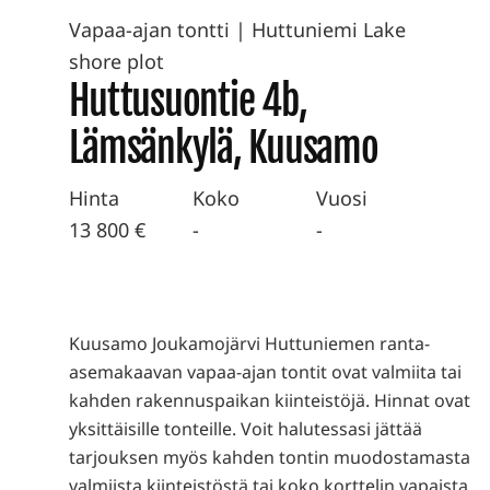
Vapaa-ajan tontti
|
Huttuniemi Lake
shore plot
Huttusuontie 4b,
Lämsänkylä, Kuusamo
Hinta
Koko
Vuosi
13 800 €
-
-
Kuusamo Joukamojärvi Huttuniemen ranta-
asemakaavan vapaa-ajan tontit ovat valmiita tai
kahden rakennuspaikan kiinteistöjä. Hinnat ovat
yksittäisille tonteille. Voit halutessasi jättää
tarjouksen myös kahden tontin muodostamasta
valmiista kiinteistöstä tai koko korttelin vapaista