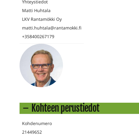
Yhteystiedot
Matti Huhtala
LKV Rantamökki Oy
matti.huhtala@rantamokki.fi
+358400267179
Kohteen perustiedot
Kohdenumero
21449652