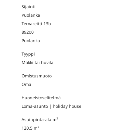
Sijainti
Puolanka
Tervareitti 13b
89200
Puolanka
Tyyppi
Mökki tai huvila
Omistusmuoto
Oma
Huoneistoselitelmä
Loma-asunto | holiday house
Asuinpinta-ala m²
120.5 m²