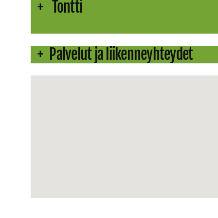
Tontti
Palvelut ja liikenneyhteydet