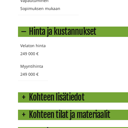
Vapautuminen
Sopimuksen mukaan
Hinta ja kustannukset
Velaton hinta
249 000 €
Myyntihinta
249 000 €
Kohteen lisätiedot
Kohteen tilat ja materiaalit