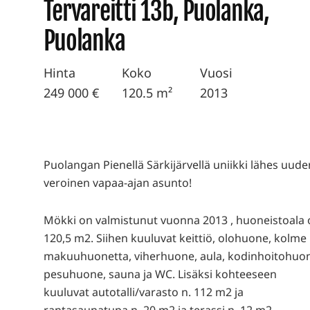
Tervareitti 13b, Puolanka,
Puolanka
Hinta
Koko
Vuosi
249 000 €
120.5 m²
2013
Puolangan Pienellä Särkijärvellä uniikki lähes uude
veroinen vapaa-ajan asunto!
Mökki on valmistunut vuonna 2013 , huoneistoala
120,5 m2. Siihen kuuluvat keittiö, olohuone, kolme
makuuhuonetta, viherhuone, aula, kodinhoitohuo
pesuhuone, sauna ja WC. Lisäksi kohteeseen
kuuluvat autotalli/varasto n. 112 m2 ja
rantasaunatupa n. 20 m2 ja terassi n. 12 m2,