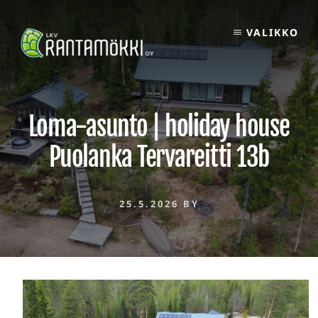
Skip
to
VALIKKO
content
Loma-asunto | holiday house
Puolanka Tervareitti 13b
25.5.2026
BY