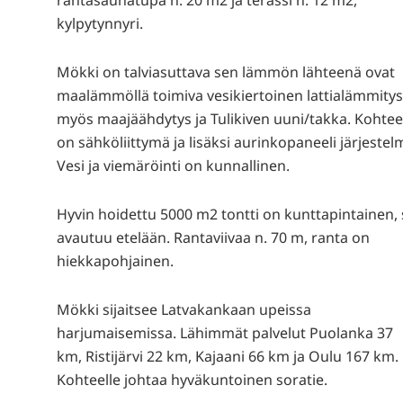
kylpytynnyri.
Mökki on talviasuttava sen lämmön lähteenä ovat
maalämmöllä toimiva vesikiertoinen lattialämmitys
myös maajäähdytys ja Tulikiven uuni/takka. Kohtee
on sähköliittymä ja lisäksi aurinkopaneeli järjestel
Vesi ja viemäröinti on kunnallinen.
Hyvin hoidettu 5000 m2 tontti on kunttapintainen, 
avautuu etelään. Rantaviivaa n. 70 m, ranta on
hiekkapohjainen.
Mökki sijaitsee Latvakankaan upeissa
harjumaisemissa. Lähimmät palvelut Puolanka 37
km, Ristijärvi 22 km, Kajaani 66 km ja Oulu 167 km.
Kohteelle johtaa hyväkuntoinen soratie.