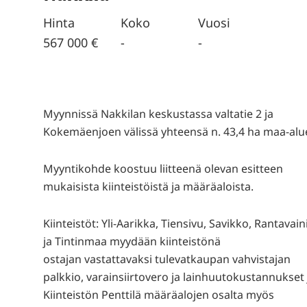
Hinta
Koko
Vuosi
567 000 €
-
-
Myynnissä Nakkilan keskustassa valtatie 2 ja
Kokemäenjoen välissä yhteensä n. 43,4 ha maa-alu
Myyntikohde koostuu liitteenä olevan esitteen
mukaisista kiinteistöistä ja määräaloista.
Kiinteistöt: Yli-Aarikka, Tiensivu, Savikko, Rantavain
ja Tintinmaa myydään kiinteistönä
ostajan vastattavaksi tulevatkaupan vahvistajan
palkkio, varainsiirtovero ja lainhuutokustannukset 
Kiinteistön Penttilä määräalojen osalta myös