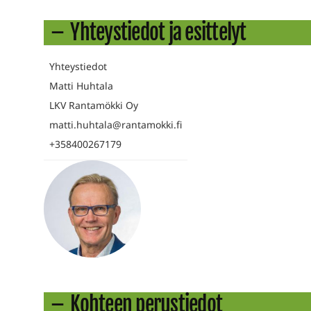
Yhteystiedot ja esittelyt
Yhteystiedot
Matti Huhtala
LKV Rantamökki Oy
matti.huhtala@rantamokki.fi
+358400267179
Kohteen perustiedot