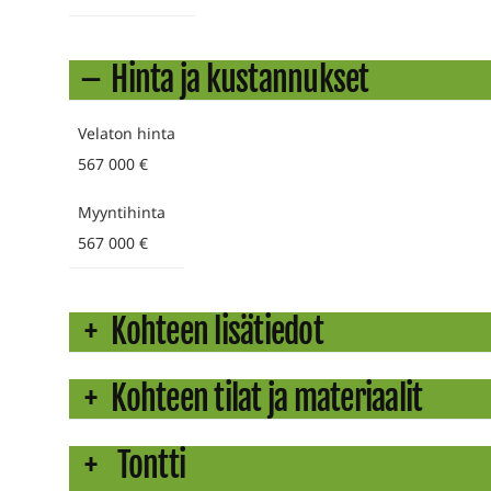
Hinta ja kustannukset
Velaton hinta
567 000 €
Myyntihinta
567 000 €
Kohteen lisätiedot
Kohteen tilat ja materiaalit
Tontti