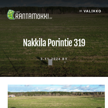
Skip
to
VALIKKO
content
Nakkila Porintie 319
3.11.2024
BY