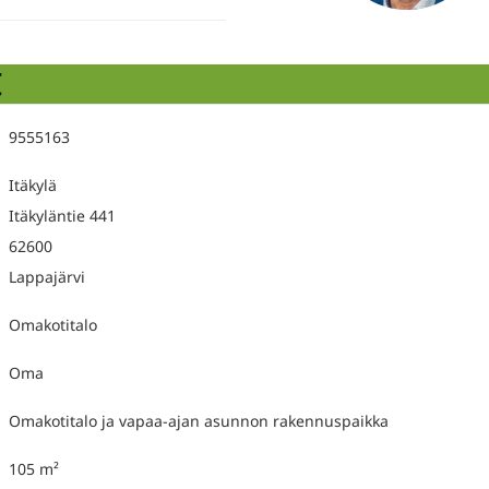
t
9555163
Itäkylä
Itäkyläntie 441
62600
Lappajärvi
Omakotitalo
Oma
Omakotitalo ja vapaa-ajan asunnon rakennuspaikka
105 m²