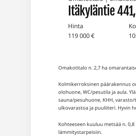
Itäkyläntie 441,
Hinta
Ko
119 000 €
10
Omakotitalo n. 2,7 ha omarantais
Kolmikerroksinen päärakennus on v
olohuone, WC/pesutila ja aula. Yl
sauna/pesuhuone, KHH, varasto/ty
ulkovarastoa ja puuliiteri. Hyvin ho
Kohteeseen kuuluu metsää n. 0,8 
lämmitystarpeisiin.