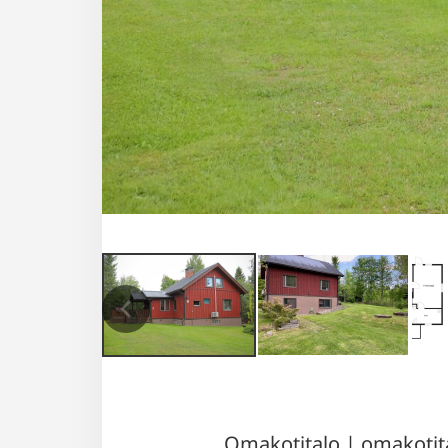
Omakotitalo
|
omakotit