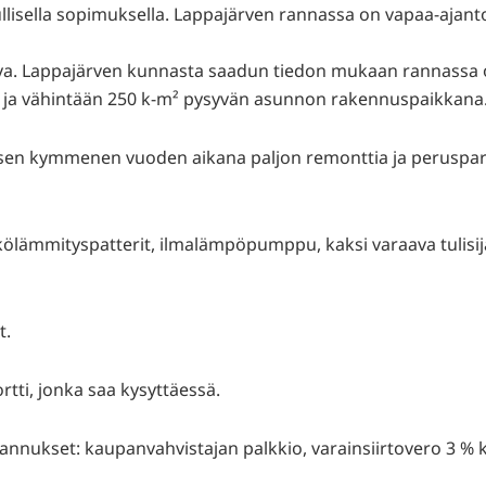
llisella sopimuksella. Lappajärven rannassa on vapaa-ajanton
aava. Lappajärven kunnasta saadun tiedon mukaan rannassa
ja vähintään 250 k-m² pysyvän asunnon rakennuspaikkana
en kymmenen vuoden aikana paljon remonttia ja perusparan
hkölämmityspatterit, ilmalämpöpumppu, kaksi varaava tulisij
t.
tti, jonka saa kysyttäessä.
stannukset: kaupanvahvistajan palkkio, varainsiirtovero 3 