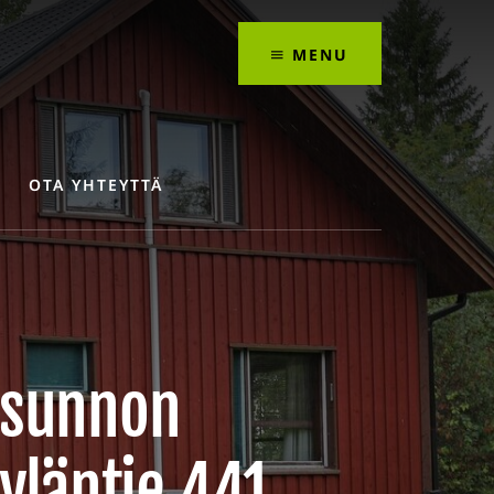
MENU
OTA YHTEYTTÄ
asunnon
yläntie 441