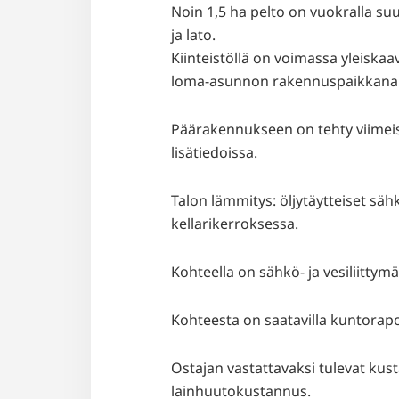
Noin 1,5 ha pelto on vuokralla suu
ja lato.
Kiinteistöllä on voimassa yleisk
loma-asunnon rakennuspaikkana 
Päärakennukseen on tehty viimeis
lisätiedoissa.
Talon lämmitys: öljytäytteiset sä
kellarikerroksessa.
Kohteella on sähkö- ja vesiliittymä
Kohteesta on saatavilla kuntorapor
Ostajan vastattavaksi tulevat ku
lainhuutokustannus.