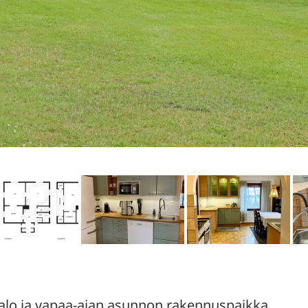
alo ja vapaa-ajan asunnon rakennuspaikka