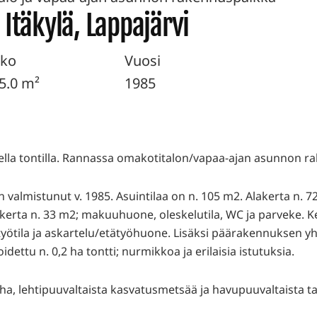
 Itäkylä, Lappajärvi
ko
Vuosi
5.0 m²
1985
ella tontilla. Rannassa omakotitalon/vapaa-ajan asunnon r
almistunut v. 1985. Asuintilaa on n. 105 m2. Alakerta n. 72 
äkerta n. 33 m2; makuuhuone, oleskelutila, WC ja parveke. Ke
ötila ja askartelu/etätyöhuone. Lisäksi päärakennuksen yh
idettu n. 0,2 ha tontti; nurmikkoa ja erilaisia istutuksia.
ha, lehtipuuvaltaista kasvatusmetsää ja havupuuvaltaista t