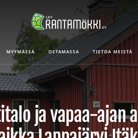
MYYMÄSSÄ
OSTAMASSA
TIETOA MEISTÄ
italo ja vapaa-ajan 
ikka Lappajärvi Itäk