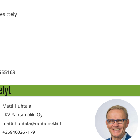
 esittely
.
555163
elyt
Matti Huhtala
LKV Rantamökki Oy
matti.huhtala@rantamokki.fi
+358400267179