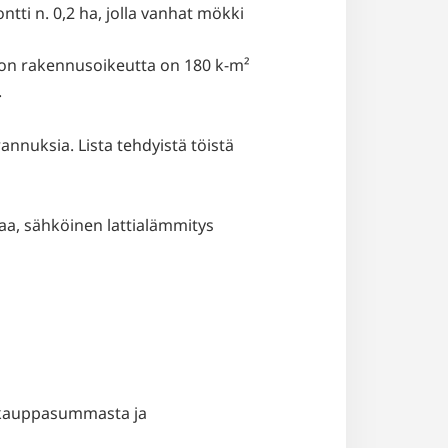
tti n. 0,2 ha, jolla vanhat mökki
 on rakennusoikeutta on 180 k-m²
.
nuksia. Lista tehdyistä töistä
aa, sähköinen lattialämmitys
% kauppasummasta ja