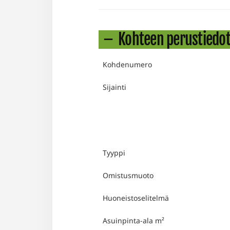
Kohteen perustiedo
Kohdenumero
Sijainti
Tyyppi
Omistusmuoto
Huoneistoselitelmä
Asuinpinta-ala m²