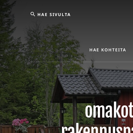
Skip
Hae
to
content
sivulta
HAE KOHTEITA
omakot
rakennuspa