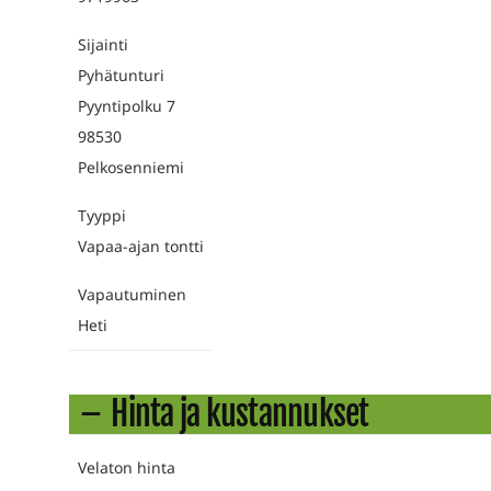
Sijainti
Pyhätunturi
Pyyntipolku 7
98530
Pelkosenniemi
Tyyppi
Vapaa-ajan tontti
Vapautuminen
Heti
Hinta ja kustannukset
Velaton hinta