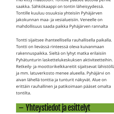
saakka. Sähkökaappi on tontin läheisyydessä.
Tontille kuuluu osuuksia yhteisiin Pyhäjärven
jakokunnan maa- ja vesialueisiin. Veneelle on
mahdollisuus saada paikka Pyhäjärven rannalta
Tontti sijaitsee ihanteellisella rauhallisella paikalla.
Tontti on lievässä rinteessä oleva kuivanmaan
rakennuspaikka. Sieltä on lyhyt matka erilaisiin
Pyhätunturin laskettelukeskuksen aktiviteetteihin.
Retkeily- ja moottorikelkkareitit sijaitsevat lähistöll
ja mm. latuverkosto menee alueella. Pyhäjärvi on
aivan lähellä tonttia ja tunturit näkyvät. Alue on
erittäin rauhallinen ja patikoimaan pääset omalta
tontilta.
Yhteystiedot ja esittelyt