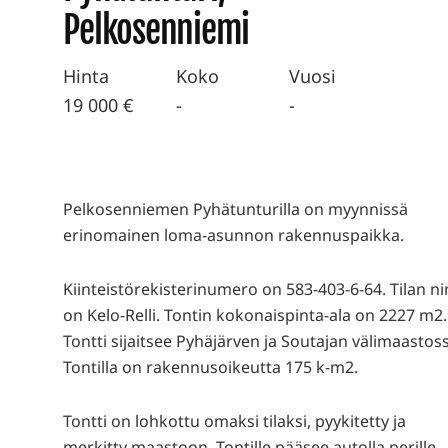
Pelkosenniemi
Hinta
Koko
Vuosi
19 000 €
-
-
Pelkosenniemen Pyhätunturilla on myynnissä
erinomainen loma-asunnon rakennuspaikka.
Kiinteistörekisterinumero on 583-403-6-64. Tilan n
on Kelo-Relli. Tontin kokonaispinta-ala on 2227 m2.
Tontti sijaitsee Pyhäjärven ja Soutajan välimaastos
Tontilla on rakennusoikeutta 175 k-m2.
Tontti on lohkottu omaksi tilaksi, pyykitetty ja
merkitty maastoon. Tontille pääsee autolla perille