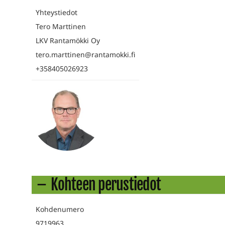
Yhteystiedot
Tero Marttinen
LKV Rantamökki Oy
tero.marttinen@rantamokki.fi
+358405026923
Kohteen perustiedot
Kohdenumero
9719963