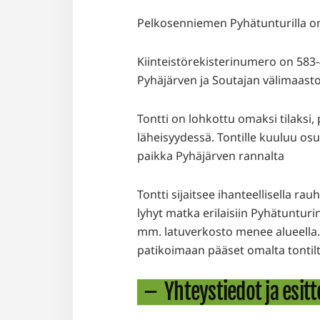
Pelkosenniemen Pyhätunturilla 
Kiinteistörekisterinumero on 583-
Pyhäjärven ja Soutajan välimaasto
Tontti on lohkottu omaksi tilaksi,
läheisyydessä. Tontille kuuluu os
paikka Pyhäjärven rannalta
Tontti sijaitsee ihanteellisella ra
lyhyt matka erilaisiin Pyhätunturin
mm. latuverkosto menee alueella. P
patikoimaan pääset omalta tontilt
Yhteystiedot ja esitt