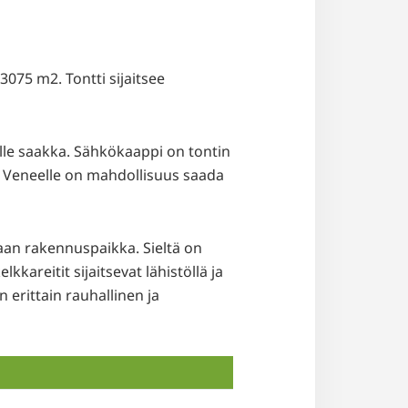
075 m2. Tontti sijaitsee
rille saakka. Sähkökaappi on tontin
n. Veneelle on mahdollisuus saada
nmaan rakennuspaikka. Sieltä on
kkareitit sijaitsevat lähistöllä ja
 erittain rauhallinen ja