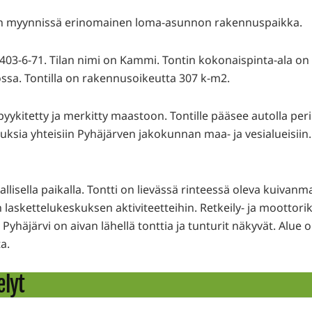
on myynnissä erinomainen loma-asunnon rakennuspaikka.
403-6-71. Tilan nimi on Kammi. Tontin kokonaispinta-ala on 3
ssa. Tontilla on rakennusoikeutta 307 k-m2.
 pyykitetty ja merkitty maastoon. Tontille pääsee autolla pe
uuksia yhteisiin Pyhäjärven jakokunnan maa- ja vesialueisii
uhallisella paikalla. Tontti on lievässä rinteessä oleva kuiva
 laskettelukeskuksen aktiviteetteihin. Retkeily- ja moottorikel
yhäjärvi on aivan lähellä tonttia ja tunturit näkyvät. Alue on
a.
elyt