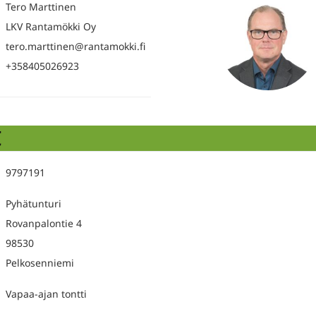
Tero Marttinen
LKV Rantamökki Oy
tero.marttinen@rantamokki.fi
+358405026923
t
9797191
Pyhätunturi
Rovanpalontie 4
98530
Pelkosenniemi
Vapaa-ajan tontti