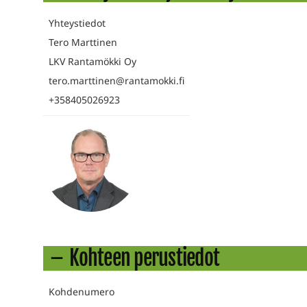
Yhteystiedot
Tero Marttinen
LKV Rantamökki Oy
tero.marttinen@rantamokki.fi
+358405026923
Kohteen perustiedot
Kohdenumero