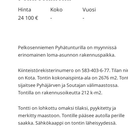
Hinta
Koko
Vuosi
24 100 €
-
-
Pelkosenniemen Pyhätunturilla on myynnissä
erinomainen loma-asunnon rakennuspaikka.
Kiinteistörekisterinumero on 583-403-6-77. Tilan n
on Kota. Tontin kokonaispinta-ala on 2676 m2. Tont
sijaitsee Pyhäjärven ja Soutajan välimaastossa.
Tontilla on rakennusoikeutta 212 k-m2.
Tontti on lohkottu omaksi tilaksi, pyykitetty ja
merkitty maastoon. Tontille pääsee autolla perille
saakka. Sähkökaappi on tontin läheisyydessä.