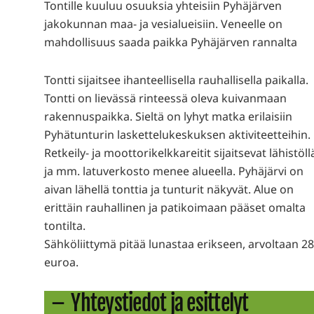
Tontille kuuluu osuuksia yhteisiin Pyhäjärven
jakokunnan maa- ja vesialueisiin. Veneelle on
mahdollisuus saada paikka Pyhäjärven rannalta
Tontti sijaitsee ihanteellisella rauhallisella paikalla.
Tontti on lievässä rinteessä oleva kuivanmaan
rakennuspaikka. Sieltä on lyhyt matka erilaisiin
Pyhätunturin laskettelukeskuksen aktiviteetteihin.
Retkeily- ja moottorikelkkareitit sijaitsevat lähistöll
ja mm. latuverkosto menee alueella. Pyhäjärvi on
aivan lähellä tonttia ja tunturit näkyvät. Alue on
erittäin rauhallinen ja patikoimaan pääset omalta
tontilta.
Sähköliittymä pitää lunastaa erikseen, arvoltaan 2
euroa.
Yhteystiedot ja esittelyt