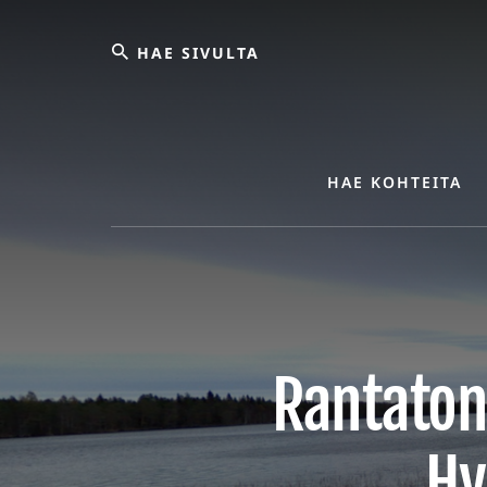
Skip
Hae
to
content
sivulta
HAE KOHTEITA
Rantatont
Hy