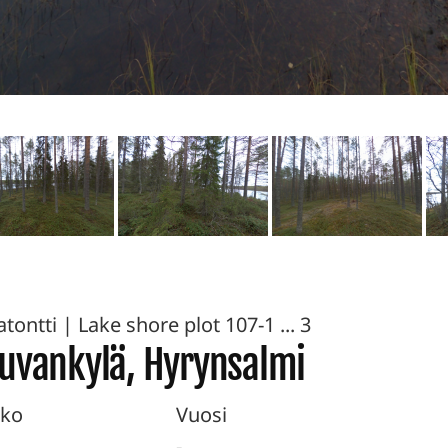
tontti | Lake shore plot 107-1 ... 3
Luvankylä, Hyrynsalmi
ko
Vuosi
-