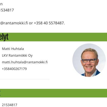
in
1534817
@rantamokki.fi or +358 40 5578487.
elyt
Matti Huhtala
LKV Rantamökki Oy
matti.huhtala@rantamokki.fi
+358400267179
t
21534817