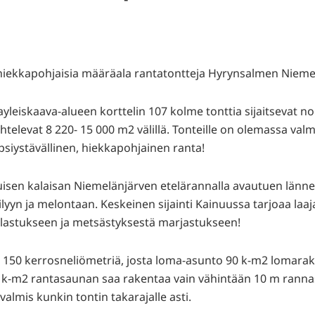
a hiekkapohjaisia määräala rantatontteja Hyrynsalmen Niemel
yleiskaava-alueen korttelin 107 kolme tonttia sijaitsevat 
htelevat 8 220- 15 000 m2 välillä. Tonteille on olemassa valm
psiystävällinen, hiekkapohjainen ranta!
ajuisen kalaisan Niemelänjärven etelärannalla avautuen lännen 
yyn ja melontaan. Keskeinen sijainti Kainuussa tarjoaa laaja
kalastukseen ja metsästyksestä marjastukseen!
ta 150 kerrosneliömetriä, josta loma-asunto 90 k-m2 lomar
0 k-m2 rantasaunan saa rakentaa vain vähintään 10 m rannas
almis kunkin tontin takarajalle asti.