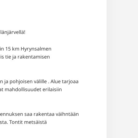
änjärvellä!
noin 15 km Hyrynsalmen
is tie ja rakentamisen
ja pohjoisen välille . Alue tarjoaa
t mahdollisuudet erilaisiin
akennuksen saa rakentaa väihntään
ta. Tontit metsäistä