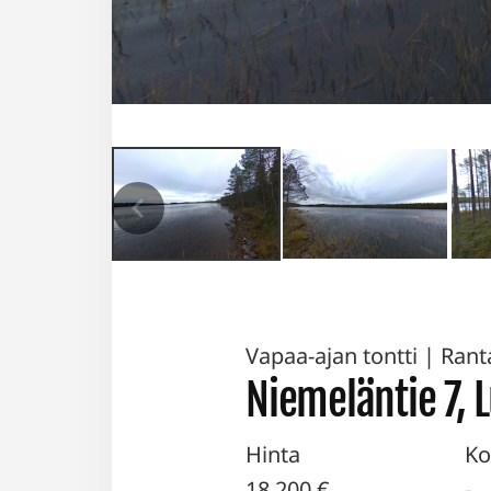
Vapaa-ajan tontti
|
Ranta
Niemeläntie 7, 
Hinta
Ko
18 200 €
-