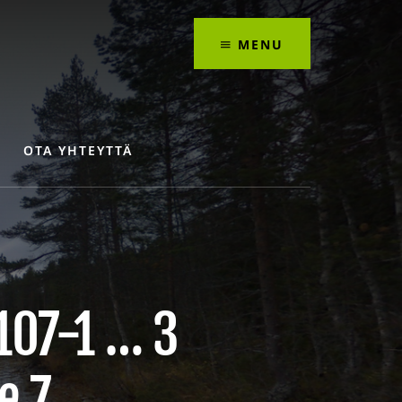
MENU
OTA YHTEYTTÄ
 107-1 … 3
e 7