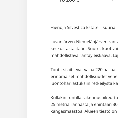
Hienoja Silvestica Estate – suuri
Luvanjärven-Niemelänjärven ranta
keskustasta itään. Suuret koot vai
mahdollistava rantayleiskaava. La
Tontit sijaitsevat vajaa 220 ha la
erinomaiset mahdollisuudet veneil
luontoharrastuksiin retkeilystä 
Kullakin tontilla rakennusoikeut
25 metriä rannasta ja enintään 3
kangasmaastoa. Alueen tiestö on v