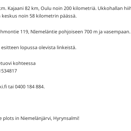
m. Kajaani 82 km, Oulu noin 200 kilometriä. Ukkohallan hiih
n keskus noin 58 kilometrin päässä.
Kuhmontie 119, NIemeläntie pohjoiseen 700 m ja vasempaan.
esitteen lopussa olevista linkeistä.
 etuovi kohteessa
1534817
fi tai 0400 184 884.
re plots in Niemelänjärvi, Hyrynsalmi!