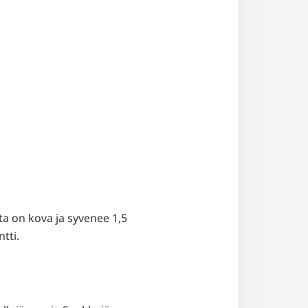
nta on kova ja syvenee 1,5
tti.