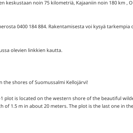
 keskustaan noin 75 kilometriä, Kajaaniin noin 180 km , Ou
numerosta 0400 184 884. Rakentamisesta voi kysyä tarkempi
ssa olevien linkkien kautta.
n the shores of Suomussalmi Kellojärvi!
5-1 plot is located on the western shore of the beautiful wild
 of 1.5 m in about 20 meters. The plot is the last one in th