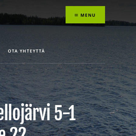
MENU
OTA YHTEYTTÄ
llojärvi 5-1
e 22