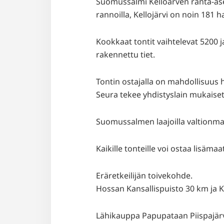
Suomussalmi Kelloärven ranta-ase
rannoilla, Kellojärvi on noin 181 h
Kookkaat tontit vaihtelevat 5200 
rakennettu tiet.
Tontin ostajalla on mahdollisuus 
Seura tekee yhdistyslain mukaiset
Suomussalmen laajoilla valtionma
Kaikille tonteille voi ostaa lisämaa
Eräretkeilijän toivekohde.
Hossan Kansallispuisto 30 km ja 
Lähikauppa Papupataan Piispajär