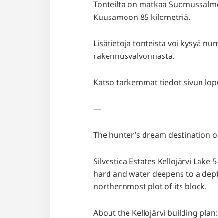
Tonteilta on matkaa Suomussalmen
Kuusamoon 85 kilometriä.
Lisätietoja tonteista voi kysyä 
rakennusvalvonnasta.
Katso tarkemmat tiedot sivun lopu
—
The hunter’s dream destination o
Silvestica Estates Kellojärvi Lake 
hard and water deepens to a depth
northernmost plot of its block.
About the Kellojärvi building plan: