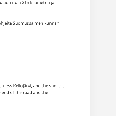
luun noin 215 kilometriä ja
a ohjeita Suomussalmen kunnan
erness Kellojärvi, and the shore is
e end of the road and the