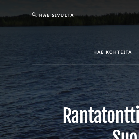
Skip
Hae
to
content
sivulta
HAE KOHTEITA
Rantatontti
Suo