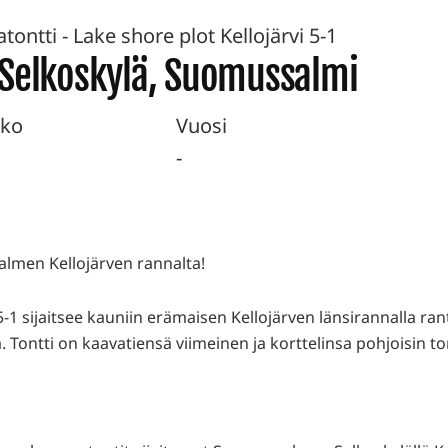
tontti - Lake shore plot Kellojärvi 5-1
 Selkoskylä, Suomussalmi
ko
Vuosi
-
lmen Kellojärven rannalta!
i 5-1 sijaitsee kauniin erämaisen Kellojärven länsirannalla ra
 Tontti on kaavatiensä viimeinen ja korttelinsa pohjoisin ton