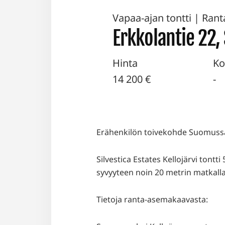
Vapaa-ajan tontti
|
Ranta
Erkkolantie 22,
Hinta
Ko
14 200 €
-
Erähenkilön toivekohde Suomussa
Silvestica Estates Kellojärvi tontt
syvyyteen noin 20 metrin matkalla.
Tietoja ranta-asemakaavasta: