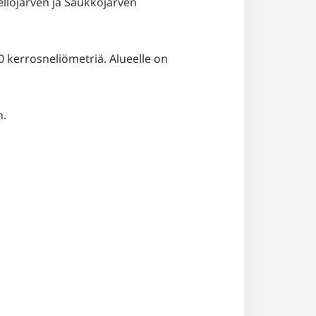
llojärven ja Saukkojärven
0 kerrosneliömetriä. Alueelle on
n.