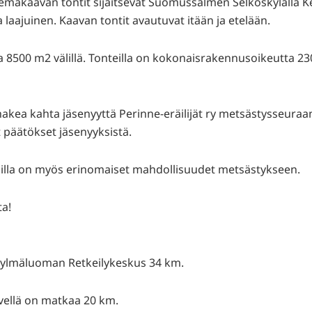
makaavan tontit sijaitsevat Suomussalmen Selkoskylällä Ke
a laajuinen. Kaavan tontit avautuvat itään ja etelään.
ja 8500 m2 välillä. Tonteilla on kokonaisrakennusoikeutta 23
hakea kahta jäsenyyttä Perinne-eräilijät ry metsästysseuraa
 päätökset jäsenyyksistä.
illa on myös erinomaiset mahdollisuudet metsästykseen.
ta!
Kylmäluoman Retkeilykeskus 34 km.
vellä on matkaa 20 km.