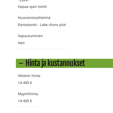
Vapaa-ajan tontti
Huoneistoselitelmä
Rantatontti - Lake shore plot
Vapautuminen
Heti
Hinta ja kustannukset
Velaton hinta
14 400 €
Myyntihinta
14 400 €