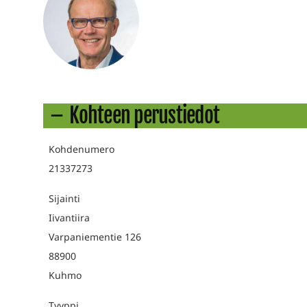
Kohteen perustiedot
Kohdenumero
21337273
Sijainti
Iivantiira
Varpaniementie 126
88900
Kuhmo
Tyyppi