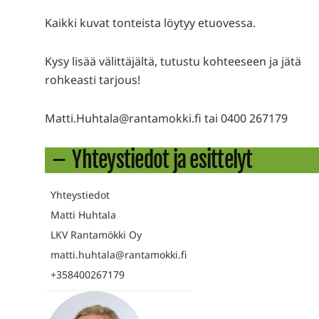
Kaikki kuvat tonteista löytyy etuovessa.
Kysy lisää välittäjältä, tutustu kohteeseen ja jätä
rohkeasti tarjous!
Matti.Huhtala@rantamokki.fi tai 0400 267179
Yhteystiedot ja esittelyt
Yhteystiedot
Matti Huhtala
LKV Rantamökki Oy
matti.huhtala@rantamokki.fi
+358400267179