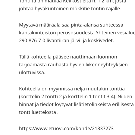
Tontilta on matkaa Kekkostieltä n. 1,2 km, josta
johtaa hyväkuntoinen mökkitie tontin rajalle.
Myytävä määräala saa pinta-alansa suhteessa
kantakiinteistön perusosuudesta Yhteinen vesialu
290-876-7-0 Iivantiiran järvi- ja koskivedet.
Tällä kohteella pääsee nauttimaan luonnon
tarjoamasta rauhasta hyvien liikenneyhteyksien
ulottuvissa.
Kohteella on myynnissä neljä muutakin tonttia
(korttelin 2 tontti 2 ja korttelin 1 tontit 3-4). Niiden
hinnat ja tiedot löytyvät lisätietolinkeistä erillisestä
tonttiluettelosta .
https://www.etuovi.com/kohde/21337273