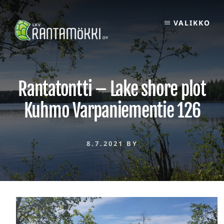
Skip
to
VALIKKO
content
Rantatontti – Lake shore plot
Kuhmo Varpaniementie 126
8.7.2021
BY