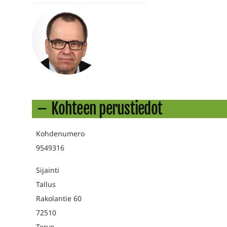
Kohteen perustiedot
Kohdenumero
9549316
Sijainti
Tallus
Rakolantie 60
72510
Tervo