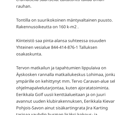
rauhan.
Tontilla on suurikokoinen mäntyvaltainen puusto.
Rakennusoikeutta on 160 k-m2 .
Kiinteistö saa pinta-alansa suhteessa osuuden
Yhteinen vesialue 844-414-876-1 Talluksen
osakaskunta.
Tervon matkailun ja tapahtumien lippulaiva on
Äyskosken rannalla matkailukeskus Lohimaa, jonk
ympärille on kehittynyt mm. Tervo Caravan-alue se
ohjelmapalvelutarjontaa, kuten ajoratatoiminta.
Eerikkala Golf uusii kenttäalueitaan ja on juuri
avannut uuden klubirakennuksen, Eerikkala Kievar
Pohjois-Savon ainut sisäkartingrata Jira Karting
tarjoaa vauhdin hurman lisäksi kokous- ja