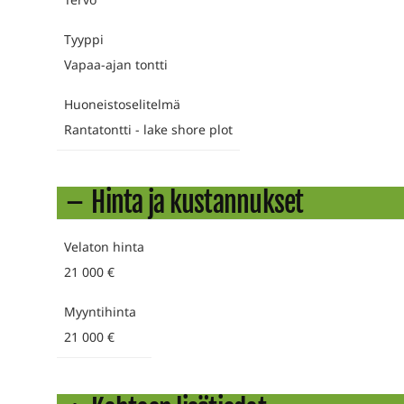
Tyyppi
Vapaa-ajan tontti
Huoneistoselitelmä
Rantatontti - lake shore plot
Hinta ja kustannukset
Velaton hinta
21 000 €
Myyntihinta
21 000 €