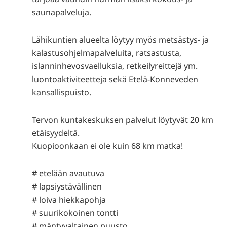
saunapalveluja.
Lähikuntien alueelta löytyy myös metsästys- ja
kalastusohjelmapalveluita, ratsastusta,
islanninhevosvaelluksia, retkeilyreittejä ym.
luontoaktiviteetteja sekä Etelä-Konneveden
kansallispuisto.
Tervon kuntakeskuksen palvelut löytyvät 20 km
etäisyydeltä.
Kuopioonkaan ei ole kuin 68 km matka!
# etelään avautuva
# lapsiystävällinen
# loiva hiekkapohja
# suurikokoinen tontti
# mäntyvaltainen puusto