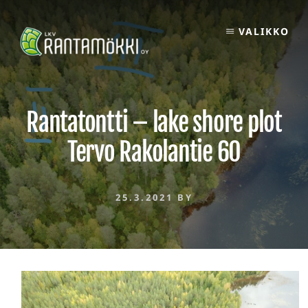
Skip
to
VALIKKO
content
Rantatontti – lake shore plot
Tervo Rakolantie 60
25.3.2021
BY