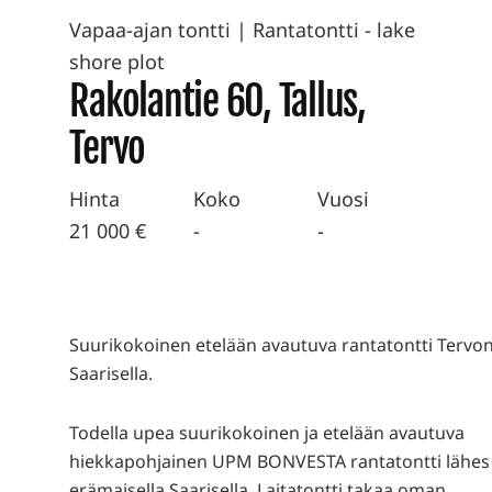
Vapaa-ajan tontti
|
Rantatontti - lake
shore plot
Rakolantie 60, Tallus,
Tervo
Hinta
Koko
Vuosi
21 000 €
-
-
Suurikokoinen etelään avautuva rantatontti Tervo
Saarisella.
Todella upea suurikokoinen ja etelään avautuva
hiekkapohjainen UPM BONVESTA rantatontti lähes
erämaisella Saarisella. Laitatontti takaa oman