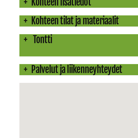
Kohteen lisätiedot
Kohteen tilat ja materiaalit
Tontti
Palvelut ja liikenneyhteydet