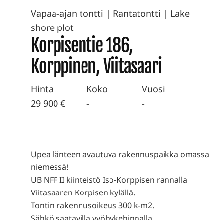
Vapaa-ajan tontti
|
Rantatontti | Lake
shore plot
Korpisentie 186,
Korppinen, Viitasaari
Hinta
Koko
Vuosi
29 900 €
-
-
Upea länteen avautuva rakennuspaikka omassa
niemessä!
UB NFF II kiinteistö Iso-Korppisen rannalla
Viitasaaren Korpisen kylällä.
Tontin rakennusoikeus 300 k-m2.
Sähkö saatavilla vyöhykehinnalla.