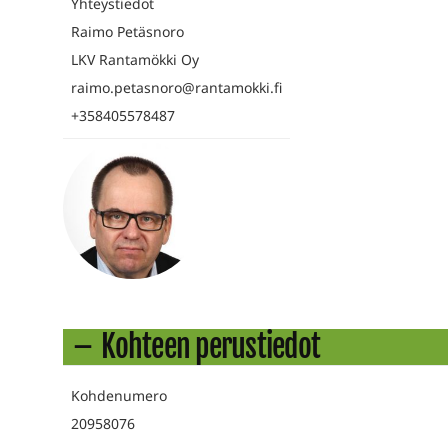
Yhteystiedot
Raimo Petäsnoro
LKV Rantamökki Oy
raimo.petasnoro@rantamokki.fi
+358405578487
Kohteen perustiedot
Kohdenumero
20958076