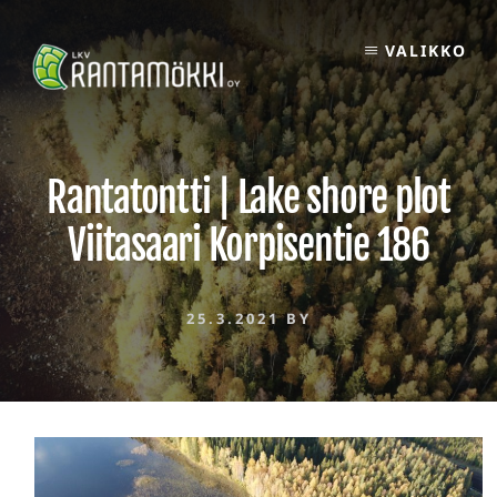
Skip
to
VALIKKO
content
Rantatontti | Lake shore plot
Viitasaari Korpisentie 186
25.3.2021
BY