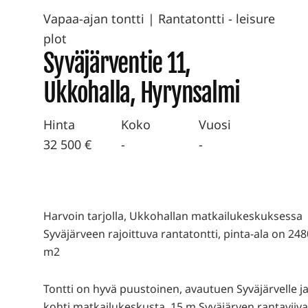
Vapaa-ajan tontti
|
Rantatontti - leisure
plot
Syväjärventie 11,
Ukkohalla, Hyrynsalmi
Hinta
Koko
Vuosi
32 500 €
-
-
Harvoin tarjolla, Ukkohallan matkailukeskuksessa
Syväjärveen rajoittuva rantatontti, pinta-ala on 248
m2
Tontti on hyvä puustoinen, avautuen Syväjärvelle j
kohti matkailukeskusta. 15 m Syväjärven rantaviiva