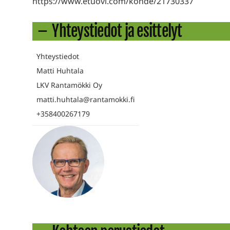
https://www.etuovi.com/kohde/21730337
Yhteystiedot ja esittelyt
Yhteystiedot
Matti Huhtala
LKV Rantamökki Oy
matti.huhtala@rantamokki.fi
+358400267179