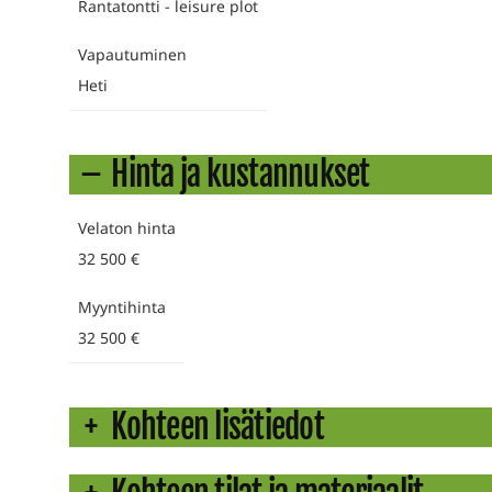
Rantatontti - leisure plot
Vapautuminen
Heti
Hinta ja kustannukset
Velaton hinta
32 500 €
Myyntihinta
32 500 €
Kohteen lisätiedot