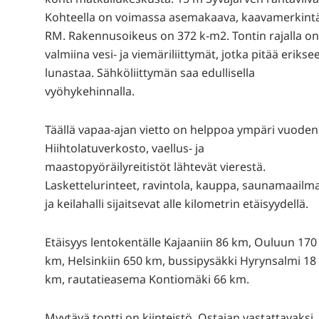
Kohteella on voimassa asemakaava, kaavamerkint
RM. Rakennusoikeus on 372 k-m2. Tontin rajalla o
valmiina vesi- ja viemäriliittymät, jotka pitää erikse
lunastaa. Sähköliittymän saa edullisella
vyöhykehinnalla.
Täällä vapaa-ajan vietto on helppoa ympäri vuoden
Hiihtolatuverkosto, vaellus- ja
maastopyöräilyreitistöt lähtevät vierestä.
Laskettelurinteet, ravintola, kauppa, saunamaailm
ja keilahalli sijaitsevat alle kilometrin etäisyydellä.
Etäisyys lentokentälle Kajaaniin 86 km, Ouluun 170
km, Helsinkiin 650 km, bussipysäkki Hyrynsalmi 18
km, rautatieasema Kontiomäki 66 km.
Myytävä tontti on kiinteistö. Ostajan vastattavaksi