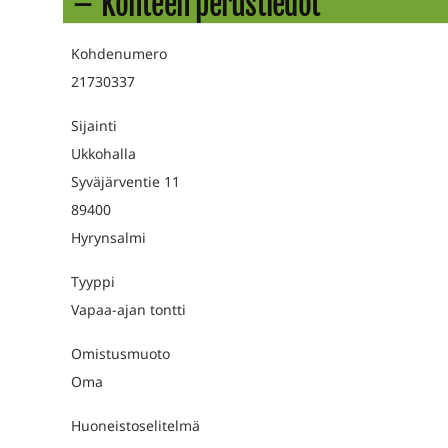
Kohteen perustiedot
Kohdenumero
21730337
Sijainti
Ukkohalla
Syväjärventie 11
89400
Hyrynsalmi
Tyyppi
Vapaa-ajan tontti
Omistusmuoto
Oma
Huoneistoselitelmä