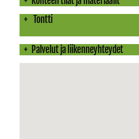
Kohteen tilat ja materiaalit
Tontti
Palvelut ja liikenneyhteydet