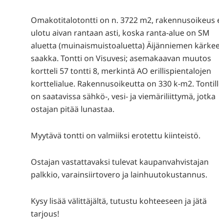
Omakotitalotontti on n. 3722 m2, rakennusoikeus 
ulotu aivan rantaan asti, koska ranta-alue on SM
aluetta (muinaismuistoaluetta) Äijänniemen kärke
saakka. Tontti on Visuvesi; asemakaavan muutos
kortteli 57 tontti 8, merkintä AO erillispientalojen
korttelialue. Rakennusoikeutta on 330 k-m2. Tontil
on saatavissa sähkö-, vesi- ja viemäriliittymä, jotka
ostajan pitää lunastaa.
Myytävä tontti on valmiiksi erotettu kiinteistö.
Ostajan vastattavaksi tulevat kaupanvahvistajan
palkkio, varainsiirtovero ja lainhuutokustannus.
Kysy lisää välittäjältä, tutustu kohteeseen ja jätä
tarjous!