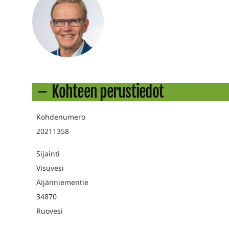
Kohteen perustiedot
Kohdenumero
20211358
Sijainti
Visuvesi
Äijänniementie
34870
Ruovesi