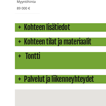
Myyntihinta
89 000 €
Kohteen lisätiedot
Kohteen tilat ja materiaalit
Tontti
Palvelut ja liikenneyhteydet