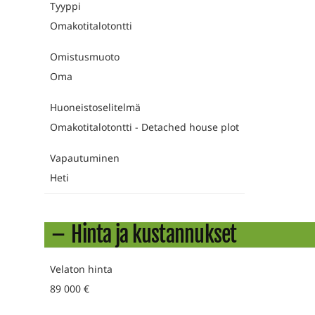
Tyyppi
Omakotitalotontti
Omistusmuoto
Oma
Huoneistoselitelmä
Omakotitalotontti - Detached house plot
Vapautuminen
Heti
Hinta ja kustannukset
Velaton hinta
89 000 €