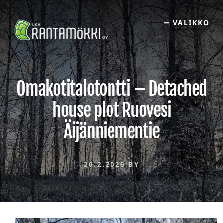
Skip
to
VALIKKO
content
Omakotitalotontti – Detached
house plot Ruovesi
Äijänniementie
20.2.2026
BY