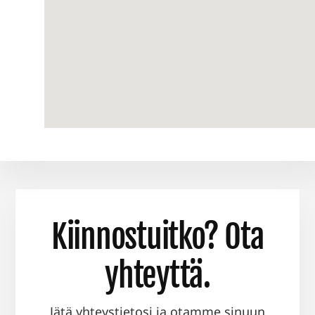
Kiinnostuitko? Ota
yhteyttä.
Jätä yhteystietosi ja otamme sinuun