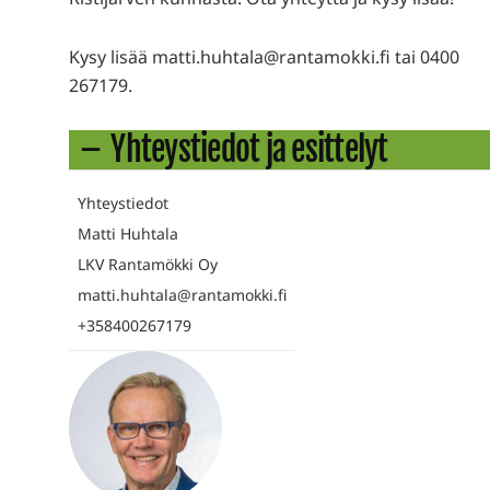
Kysy lisää matti.huhtala@rantamokki.fi tai 0400
267179.
Yhteystiedot ja esittelyt
Yhteystiedot
Matti Huhtala
LKV Rantamökki Oy
matti.huhtala@rantamokki.fi
+358400267179