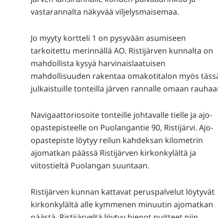
vastarannalta näkyvää viljelysmaisemaa.
Jo myyty kortteli 1 on pysyvään asumiseen
tarkoitettu merinnällä AO. Ristijärven kunnalta on
mahdollista kysyä harvinaislaatuisen
mahdollisuuden rakentaa omakotitalon myös täss
julkaistuille tonteilla järven rannalle omaan rauhaa
Navigaattoriosoite tonteille johtavalle tielle ja ajo-
opastepisteelle on Puolangantie 90, Ristijärvi. Ajo-
opastepiste löytyy reilun kahdeksan kilometrin
ajomatkan päässä Ristijärven kirkonkylältä ja
viitostieltä Puolangan suuntaan.
Ristijärven kunnan kattavat peruspalvelut löytyvät
kirkonkylältä alle kymmenen minuutin ajomatkan
päästä. Ristijärveltä löytyy hienot puitteet niin