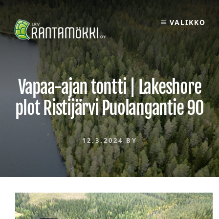
Skip
to
VALIKKO
content
Vapaa-ajan tontti | Lakeshore
plot Ristijärvi Puolangantie 90
12.3.2024
BY