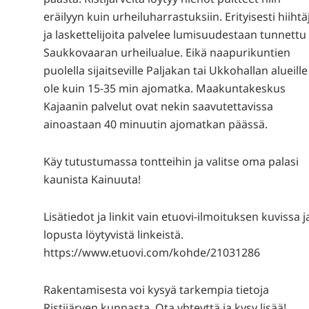
eräilyyn kuin urheiluharrastuksiin. Erityisesti hiihtä
ja laskettelijoita palvelee lumisuudestaan tunnettu
Saukkovaaran urheilualue. Eikä naapurikuntien
puolella sijaitseville Paljakan tai Ukkohallan alueille
ole kuin 15-35 min ajomatka. Maakuntakeskus
Kajaanin palvelut ovat nekin saavutettavissa
ainoastaan 40 minuutin ajomatkan päässä.
Käy tutustumassa tontteihin ja valitse oma palasi
kaunista Kainuuta!
Lisätiedot ja linkit vain etuovi-ilmoituksen kuvissa j
lopusta löytyvistä linkeistä.
https://www.etuovi.com/kohde/21031286
Rakentamisesta voi kysyä tarkempia tietoja
Ristijärven kunnasta. Ota yhteyttä ja kysy lisää!