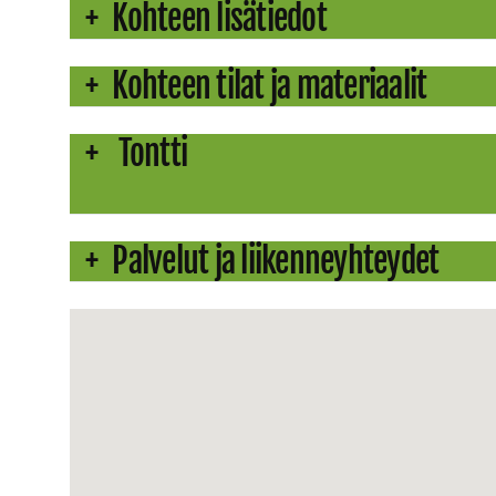
Kohteen lisätiedot
Kohteen tilat ja materiaalit
Tontti
Palvelut ja liikenneyhteydet