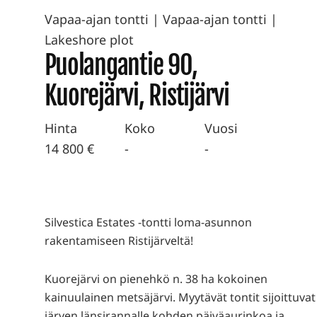
Vapaa-ajan tontti
|
Vapaa-ajan tontti |
Lakeshore plot
Puolangantie 90,
Kuorejärvi, Ristijärvi
Hinta
Koko
Vuosi
14 800 €
-
-
Silvestica Estates -tontti loma-asunnon
rakentamiseen Ristijärveltä!
Kuorejärvi on pienehkö n. 38 ha kokoinen
kainuulainen metsäjärvi. Myytävät tontit sijoittuvat
järven länsirannalle kohden päiväaurinkoa ja