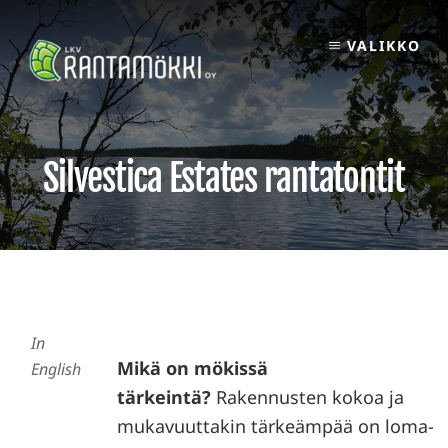
Skip
to
VALIKKO
content
Silvestica Estates rantatontit
In
Mikä on mökissä
English
tärkeintä?
Rakennusten kokoa ja
mukavuuttakin tärkeämpää on loma-