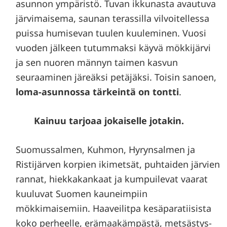
asunnon ympäristö. Tuvan ikkunasta avautuva
järvimaisema, saunan terassilla vilvoitellessa
puissa humisevan tuulen kuuleminen. Vuosi
vuoden jälkeen tutummaksi käyvä mökkijärvi
ja sen nuoren männyn taimen kasvun
seuraaminen järeäksi petäjäksi. Toisin sanoen,
loma-asunnossa tärkeintä on tontti
.
Kainuu tarjoaa jokaiselle jotakin.
Suomussalmen, Kuhmon, Hyrynsalmen ja
Ristijärven korpien ikimetsät, puhtaiden järvien
rannat, hiekkakankaat ja kumpuilevat vaarat
kuuluvat Suomen kauneimpiin
mökkimaisemiin. Haaveilitpa kesäparatiisista
koko perheelle, erämaakämpästä, metsästys-