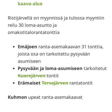
kaava-alue
Ristijärvellä on myynnissä ja tulossa myyntiin
reilu 30 loma-asunto ja
omakotitalorantatonttia
Emäjoen
ranta-asemakaavan 31 tonttia,
joista osa on tarkoitettu pysyvään
asumiseen
Pysyvään ja loma-asumiseen
tarkoitetut
Kuorejärven
tontit
Erämaiset
Tervajärven
rantatontit
Kuhmon
upeat ranta-asemakaavat