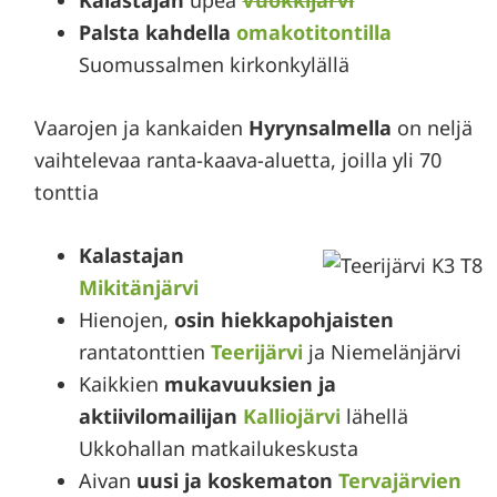
Palsta kahdella
omakotitontilla
Suomussalmen kirkonkylällä
Vaarojen ja kankaiden
Hyrynsalmella
on neljä
vaihtelevaa ranta-kaava-aluetta, joilla yli 70
tonttia
Kalastajan
Mikitänjärvi
Hienojen,
osin hiekkapohjaisten
rantatonttien
Teerijärvi
ja Niemelänjärvi
Kaikkien
mukavuuksien ja
aktiivilomailijan
Kalliojärvi
lähellä
Ukkohallan matkailukeskusta
Aivan
uusi ja koskematon
Tervajärvien