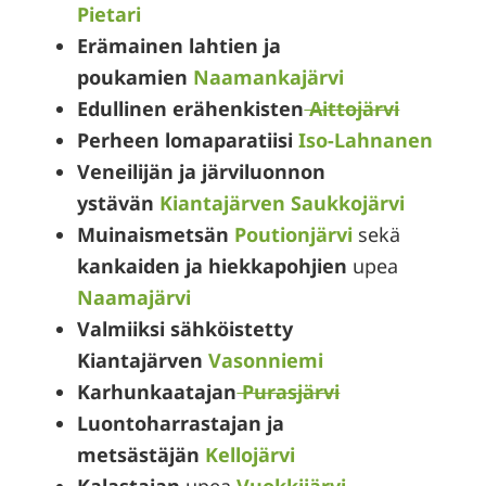
Pietari
Erämainen lahtien ja
poukamien
Naamankajärvi
Edullinen erähenkisten
Aittojärvi
Perheen lomaparatiisi
Iso-Lahnanen
Veneilijän ja järviluonnon
ystävän
Kiantajärven Saukkojärvi
Muinaismetsän
Poutionjärvi
sekä
kankaiden ja hiekkapohjien
upea
Naamajärvi
Valmiiksi sähköistetty
Kiantajärven
Vasonniemi
Karhunkaatajan
Purasjärvi
Luontoharrastajan ja
metsästäjän
Kellojärvi
Kalastajan
upea
Vuokkijärvi