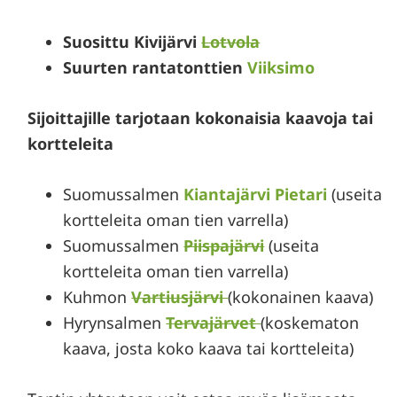
Suosittu Kivijärvi
Lotvola
Suurten rantatonttien
Viiksimo
Sijoittajille tarjotaan kokonaisia kaavoja tai
kortteleita
Suomussalmen
Kiantajärvi Pietari
(useita
kortteleita oman tien varrella)
Suomussalmen
Piispajärvi
(useita
kortteleita oman tien varrella)
Kuhmon
Vartiusjärvi
(kokonainen kaava)
Hyrynsalmen
Tervajärvet
(koskematon
kaava, josta koko kaava tai kortteleita)