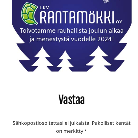
Lukijan
Vastaa
vuorovaikutus
Sähköpostiosoitettasi ei julkaista.
Pakolliset kentät
on merkitty
*