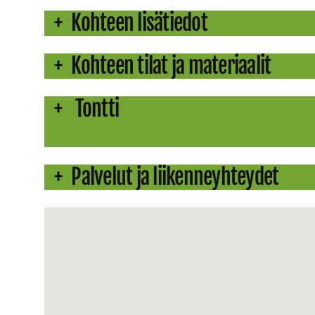
Kohteen lisätiedot
Kohteen tilat ja materiaalit
Tontti
Palvelut ja liikenneyhteydet