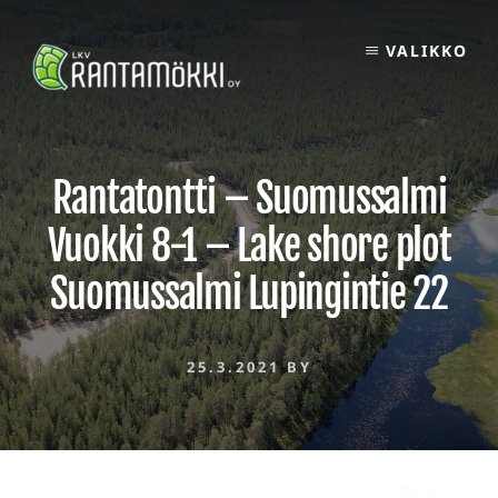
Skip
to
VALIKKO
content
Rantatontti – Suomussalmi
Vuokki 8-1 – Lake shore plot
Suomussalmi Lupingintie 22
25.3.2021
BY