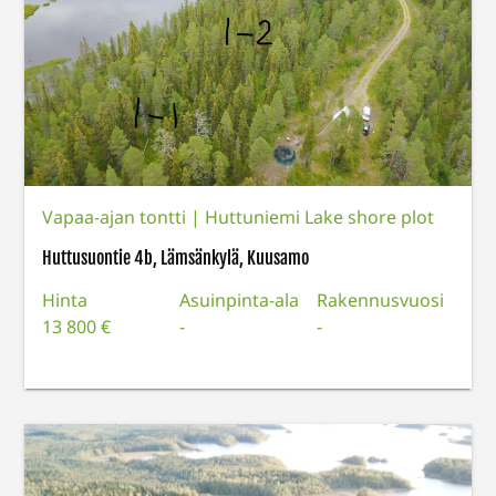
Vapaa-ajan tontti
|
Huttuniemi Lake shore plot
Huttusuontie 4b, Lämsänkylä, Kuusamo
Hinta
Asuinpinta-ala
Rakennusvuosi
13 800 €
-
-