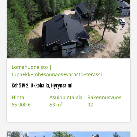
Lomahuoneisto
|
tupa+kk+mh+saunaos+varasto+terassi
Kehä IV 2, Ukkohalla, Hyrynsalmi
Hinta
Asuinpinta-ala
Rakennusvuosi
65 000 €
53 m²
92