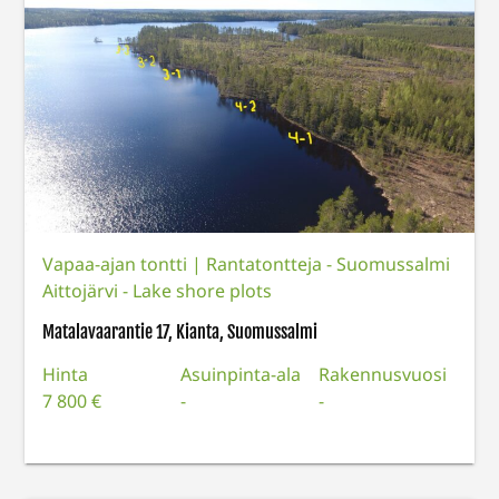
Vapaa-ajan tontti
|
Rantatontteja - Suomussalmi
Aittojärvi - Lake shore plots
Matalavaarantie 17, Kianta, Suomussalmi
Hinta
Asuinpinta-ala
Rakennusvuosi
7 800 €
-
-