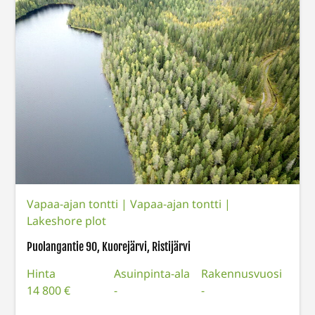
Vapaa-ajan tontti
|
Vapaa-ajan tontti |
Lakeshore plot
Puolangantie 90, Kuorejärvi, Ristijärvi
Hinta
Asuinpinta-ala
Rakennusvuosi
14 800 €
-
-