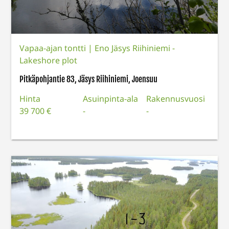
Vapaa-ajan tontti
|
Eno Jäsys Riihiniemi -
Lakeshore plot
Pitkäpohjantie 83, Jäsys Riihiniemi, Joensuu
Hinta
Asuinpinta-ala
Rakennusvuosi
39 700 €
-
-