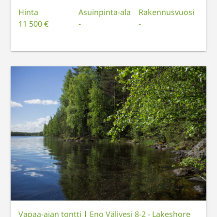
Hinta
Asuinpinta-ala
Rakennusvuosi
11 500 €
-
-
Vapaa-ajan tontti
|
Eno Välivesi 8-2 - Lakeshore