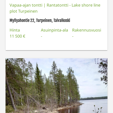
Vapaa-ajan tontti
|
Rantatontti - Lake shore line
plot Turpeinen
Myllyahontie 22, Turpeinen, Taivalkoski
Hinta
Asuinpinta-ala
Rakennusvuosi
11 500 €
-
-