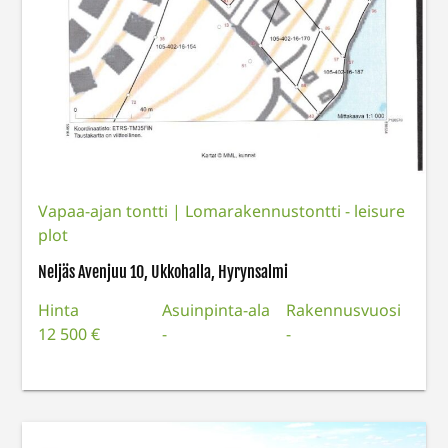
Vapaa-ajan tontti
|
Lomarakennustontti - leisure
plot
Neljäs Avenjuu 10, Ukkohalla, Hyrynsalmi
Hinta
Asuinpinta-ala
Rakennusvuosi
12 500 €
-
-