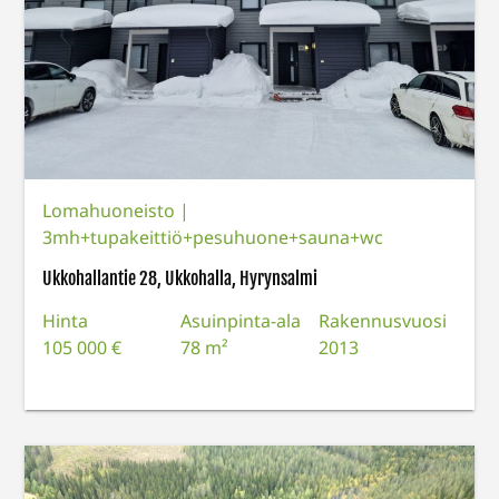
Lomahuoneisto
|
3mh+tupakeittiö+pesuhuone+sauna+wc
Ukkohallantie 28, Ukkohalla, Hyrynsalmi
Hinta
Asuinpinta-ala
Rakennusvuosi
105 000 €
78 m²
2013