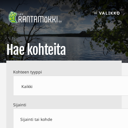
Skip
to
VALIKKO
content
Hae kohteita
Kohteen tyyppi
Sijainti