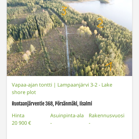
Vapaa-ajan tontti
|
Lampaanjärvi 3-2 - Lake
shore plot
Ruotaanjärventie 368, Pörsänmäki, Iisalmi
Hinta
Asuinpinta-ala
Rakennusvuosi
20 900 €
-
-