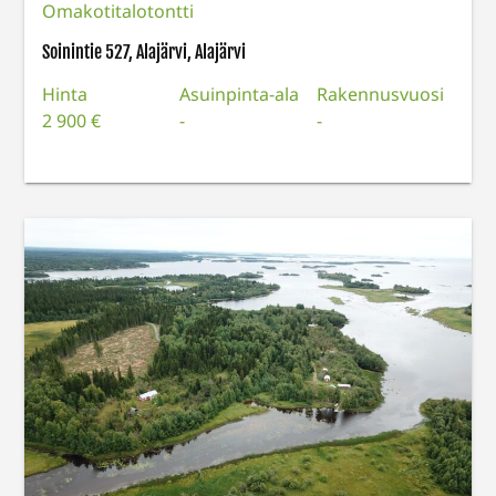
Omakotitalotontti
Soinintie 527, Alajärvi, Alajärvi
Hinta
Asuinpinta-ala
Rakennusvuosi
2 900 €
-
-