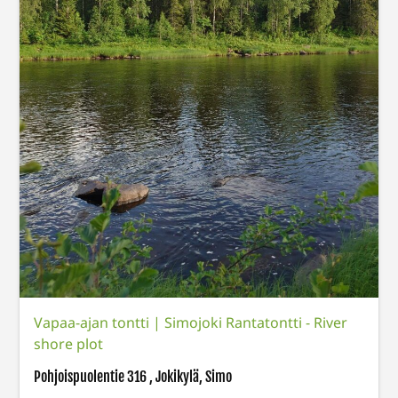
Vapaa-ajan tontti
|
Simojoki Rantatontti - River
shore plot
Pohjoispuolentie 316 , Jokikylä, Simo