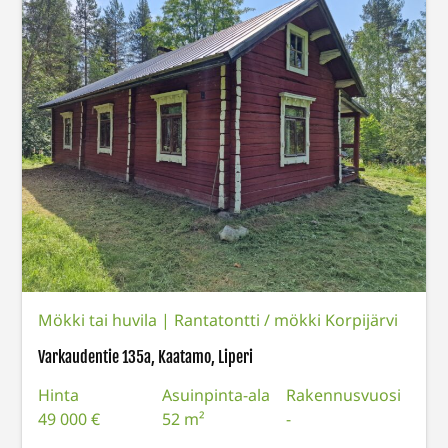
Mökki tai huvila
|
Rantatontti / mökki Korpijärvi
Varkaudentie 135a, Kaatamo, Liperi
Hinta
Asuinpinta-ala
Rakennusvuosi
49 000 €
52 m²
-