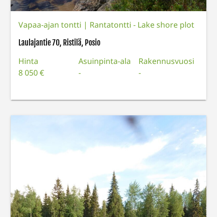
Vapaa-ajan tontti
|
Rantatontti - Lake shore plot
Laulajantie 70, Ristilä, Posio
Hinta
Asuinpinta-ala
Rakennusvuosi
8 050 €
-
-