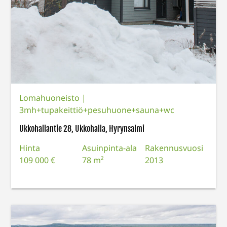
Lomahuoneisto
|
3mh+tupakeittiö+pesuhuone+sauna+wc
Ukkohallantie 28, Ukkohalla, Hyrynsalmi
Hinta
Asuinpinta-ala
Rakennusvuosi
109 000 €
78 m²
2013